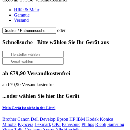
HIlfe & Mehr
Garantie
Versand
oder
Schnellsuche -
Bitte wählen Sie Ihr Gerät aus
ab €79,90 Versandkostenfrei
ab €79,90 Versandkostenfrei
...oder wählen Sie hier Ihr Gerät
Mein Gerät ist nicht in der Liste!
Brother
Canon
Dell
Develop
Epson
HP
IBM
Kodak
Konica
Minolta
Kyocera
Lexmark
OKI
Panasonic
Philips
Ricoh
Samsung
Sharp
Tally Genicom
Xerox
Alle Hersteller