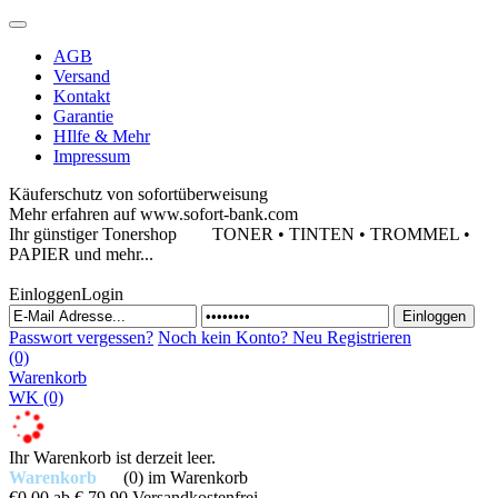
AGB
Versand
Kontakt
Garantie
HIlfe & Mehr
Impressum
Käuferschutz von sofortüberweisung
Mehr erfahren auf www.sofort-bank.com
Ihr günstiger Tonershop
TONER • TINTEN • TROMMEL •
PAPIER und mehr...
Einloggen
Login
Passwort vergessen?
Noch kein Konto?
Neu Registrieren
(0)
Warenkorb
WK
(0)
Ihr Warenkorb ist derzeit leer.
Warenkorb
(0)
im Warenkorb
€0,00
ab € 79,90 Versandkostenfrei