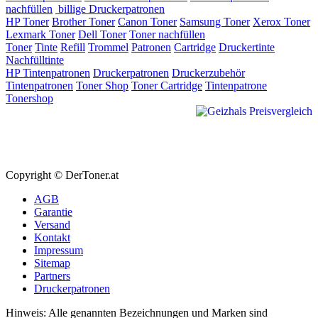
nachfüllen
billige Druckerpatronen
HP Toner
Brother Toner
Canon Toner
Samsung Toner
Xerox Toner
Lexmark Toner
Dell Toner
Toner nachfüllen
Toner
Tinte
Refill
Trommel
Patronen
Cartridge
Druckertinte
Nachfülltinte
HP Tintenpatronen
Druckerpatronen
Druckerzubehör
Tintenpatronen
Toner Shop
Toner Cartridge
Tintenpatrone
Tonershop
Copyright © DerToner.at
AGB
Garantie
Versand
Kontakt
Impressum
Sitemap
Partners
Druckerpatronen
Hinweis: Alle genannten Bezeichnungen und Marken sind