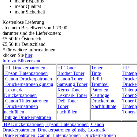
mehr Ersparnis
mehr Qualität
mehr Sicherheit
Kostenlose Lieferung
ab einem Bestellwert von € 79,90
darunter sind die Lieferkosten:
€5,50 für Österreich
€5,50 für Deutschland
* für weitere Informationen
klicken Sie
hier
Info zu Blitzversand
HP Druckerpatronen
HP Toner
Toner
HP
Epson Tintenpatronen
Brother Toner
Tinte
Tintenp
Canon Druckerpatronen
Canon Toner
Refill
Drucke
Druckerpatronen günstig
Samsung Toner
Trommel
Drucke
Lexmark
Xerox Toner
Patronen
Tintenp
Druckerpatronen
Lexmark Toner
Cartridge
Toner 
Canon Tintenpatronen
Dell Toner
Druckertinte
Toner C
Druckerpatronen
Toner
Nachfülltinte
Tintenp
nachfüllen
nachfüllen
Toners
billige Druckerpatronen
HP Druckerpatronen
Epson Tintenpatronen
Canon
Druckerpatronen
Druckerpatronen günstig
Lexmark
Druckerpatronen
Canon Tintenpatronen
Druckerpatronen