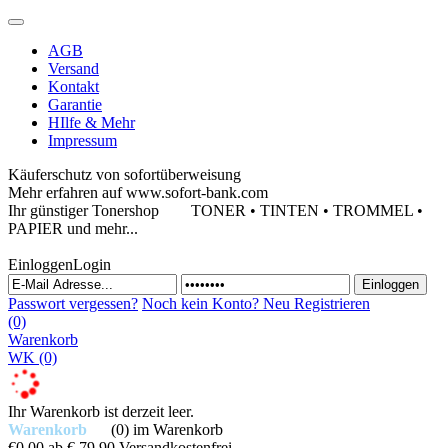
AGB
Versand
Kontakt
Garantie
HIlfe & Mehr
Impressum
Käuferschutz von sofortüberweisung
Mehr erfahren auf www.sofort-bank.com
Ihr günstiger Tonershop
TONER • TINTEN • TROMMEL •
PAPIER und mehr...
Einloggen
Login
Passwort vergessen?
Noch kein Konto?
Neu Registrieren
(0)
Warenkorb
WK
(0)
Ihr Warenkorb ist derzeit leer.
Warenkorb
(0)
im Warenkorb
€0,00
ab € 79,90 Versandkostenfrei