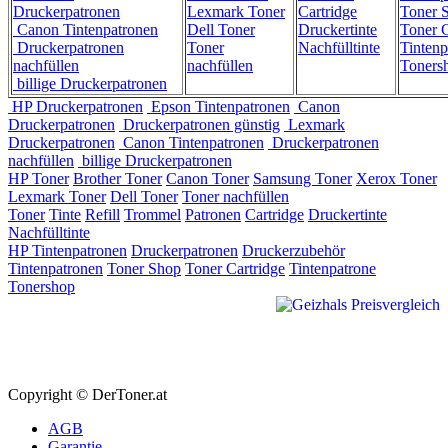
Druckerpatronen
Lexmark Toner
Cartridge
Toner 
Canon Tintenpatronen
Dell Toner
Druckertinte
Toner C
Druckerpatronen
Toner
Nachfülltinte
Tintenp
nachfüllen
nachfüllen
Toners
billige Druckerpatronen
HP Druckerpatronen
Epson Tintenpatronen
Canon
Druckerpatronen
Druckerpatronen günstig
Lexmark
Druckerpatronen
Canon Tintenpatronen
Druckerpatronen
nachfüllen
billige Druckerpatronen
HP Toner
Brother Toner
Canon Toner
Samsung Toner
Xerox Toner
Lexmark Toner
Dell Toner
Toner nachfüllen
Toner
Tinte
Refill
Trommel
Patronen
Cartridge
Druckertinte
Nachfülltinte
HP Tintenpatronen
Druckerpatronen
Druckerzubehör
Tintenpatronen
Toner Shop
Toner Cartridge
Tintenpatrone
Tonershop
Copyright © DerToner.at
AGB
Garantie