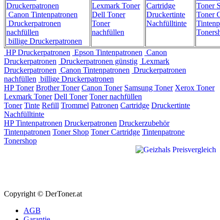
Druckerpatronen
Lexmark Toner
Cartridge
Toner 
Canon Tintenpatronen
Dell Toner
Druckertinte
Toner C
Druckerpatronen
Toner
Nachfülltinte
Tintenp
nachfüllen
nachfüllen
Toners
billige Druckerpatronen
HP Druckerpatronen
Epson Tintenpatronen
Canon
Druckerpatronen
Druckerpatronen günstig
Lexmark
Druckerpatronen
Canon Tintenpatronen
Druckerpatronen
nachfüllen
billige Druckerpatronen
HP Toner
Brother Toner
Canon Toner
Samsung Toner
Xerox Toner
Lexmark Toner
Dell Toner
Toner nachfüllen
Toner
Tinte
Refill
Trommel
Patronen
Cartridge
Druckertinte
Nachfülltinte
HP Tintenpatronen
Druckerpatronen
Druckerzubehör
Tintenpatronen
Toner Shop
Toner Cartridge
Tintenpatrone
Tonershop
Copyright © DerToner.at
AGB
Garantie