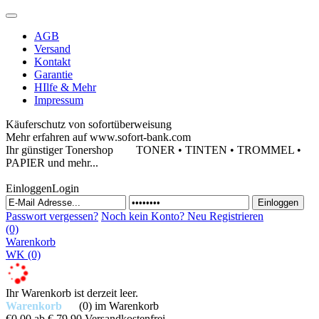
AGB
Versand
Kontakt
Garantie
HIlfe & Mehr
Impressum
Käuferschutz von sofortüberweisung
Mehr erfahren auf www.sofort-bank.com
Ihr günstiger Tonershop
TONER • TINTEN • TROMMEL •
PAPIER und mehr...
Einloggen
Login
Passwort vergessen?
Noch kein Konto?
Neu Registrieren
(0)
Warenkorb
WK
(0)
Ihr Warenkorb ist derzeit leer.
Warenkorb
(0)
im Warenkorb
€0,00
ab € 79,90 Versandkostenfrei