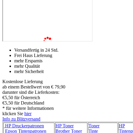
Versandfertig in 24 Std.
Frei Haus Lieferung
mehr Ersparnis
mehr Qualität
mehr Sicherheit
Kostenlose Lieferung
ab einem Bestellwert von € 79,90
darunter sind die Lieferkosten:
€5,50 für Österreich
€5,50 für Deutschland
* für weitere Informationen
klicken Sie
hier
Info zu Blitzversand
HP Druckerpatronen
HP Toner
Toner
HP
Epson Tintenpatronen
Brother Toner
Tinte
Tintenp