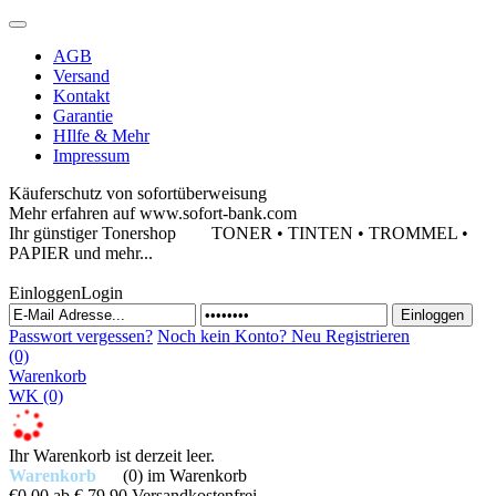
AGB
Versand
Kontakt
Garantie
HIlfe & Mehr
Impressum
Käuferschutz von sofortüberweisung
Mehr erfahren auf www.sofort-bank.com
Ihr günstiger Tonershop
TONER • TINTEN • TROMMEL •
PAPIER und mehr...
Einloggen
Login
Passwort vergessen?
Noch kein Konto?
Neu Registrieren
(0)
Warenkorb
WK
(0)
Ihr Warenkorb ist derzeit leer.
Warenkorb
(0)
im Warenkorb
€0,00
ab € 79,90 Versandkostenfrei