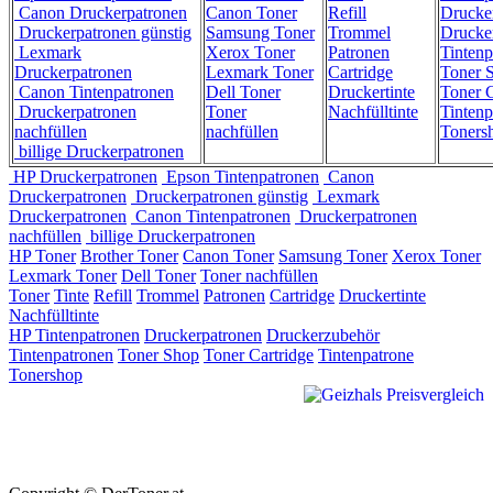
Canon Druckerpatronen
Canon Toner
Refill
Drucke
Druckerpatronen günstig
Samsung Toner
Trommel
Drucke
Lexmark
Xerox Toner
Patronen
Tintenp
Druckerpatronen
Lexmark Toner
Cartridge
Toner 
Canon Tintenpatronen
Dell Toner
Druckertinte
Toner C
Druckerpatronen
Toner
Nachfülltinte
Tintenp
nachfüllen
nachfüllen
Toners
billige Druckerpatronen
HP Druckerpatronen
Epson Tintenpatronen
Canon
Druckerpatronen
Druckerpatronen günstig
Lexmark
Druckerpatronen
Canon Tintenpatronen
Druckerpatronen
nachfüllen
billige Druckerpatronen
HP Toner
Brother Toner
Canon Toner
Samsung Toner
Xerox Toner
Lexmark Toner
Dell Toner
Toner nachfüllen
Toner
Tinte
Refill
Trommel
Patronen
Cartridge
Druckertinte
Nachfülltinte
HP Tintenpatronen
Druckerpatronen
Druckerzubehör
Tintenpatronen
Toner Shop
Toner Cartridge
Tintenpatrone
Tonershop