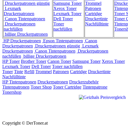
Druckerpatronen günstig
Samsung Toner
Trommel
Drucke
Lexmark
Xerox Toner
Patronen
Tintenp
Druckerpatronen
Lexmark Toner
Cartridge
Toner 
Canon Tintenpatronen
Dell Toner
Druckertinte
Toner C
Druckerpatronen
Toner
Nachfülltinte
Tintenp
nachfüllen
nachfüllen
Toners
billige Druckerpatronen
HP Druckerpatronen
Epson Tintenpatronen
Canon
Druckerpatronen
Druckerpatronen günstig
Lexmark
Druckerpatronen
Canon Tintenpatronen
Druckerpatronen
nachfüllen
billige Druckerpatronen
HP Toner
Brother Toner
Canon Toner
Samsung Toner
Xerox Toner
Lexmark Toner
Dell Toner
Toner nachfüllen
Toner
Tinte
Refill
Trommel
Patronen
Cartridge
Druckertinte
Nachfülltinte
HP Tintenpatronen
Druckerpatronen
Druckerzubehör
Tintenpatronen
Toner Shop
Toner Cartridge
Tintenpatrone
Tonershop
Copyright © DerToner.at