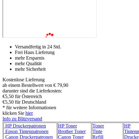
Versandfertig in 24 Std.
Frei Haus Lieferung
mehr Ersparnis
mehr Qualität
mehr Sicherheit
Kostenlose Lieferung
ab einem Bestellwert von € 79,90
darunter sind die Lieferkosten:
€5,50 für Österreich
€5,50 für Deutschland
* für weitere Informationen
klicken Sie
hier
Info zu Blitzversand
HP Druckerpatronen
HP Toner
Toner
HP
Epson Tintenpatronen
Brother Toner
Tinte
Tintenp
Canon Druckerpatronen
Canon Toner
Refill
Drucke