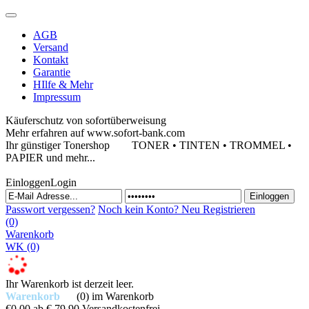
AGB
Versand
Kontakt
Garantie
HIlfe & Mehr
Impressum
Käuferschutz von sofortüberweisung
Mehr erfahren auf www.sofort-bank.com
Ihr günstiger Tonershop
TONER • TINTEN • TROMMEL •
PAPIER und mehr...
Einloggen
Login
Passwort vergessen?
Noch kein Konto?
Neu Registrieren
(0)
Warenkorb
WK
(0)
Ihr Warenkorb ist derzeit leer.
Warenkorb
(0)
im Warenkorb
€0,00
ab € 79,90 Versandkostenfrei