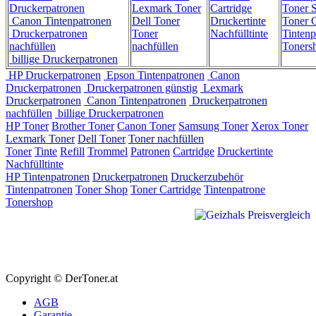
Druckerpatronen
Lexmark Toner
Cartridge
Toner 
Canon Tintenpatronen
Dell Toner
Druckertinte
Toner C
Druckerpatronen
Toner
Nachfülltinte
Tintenp
nachfüllen
nachfüllen
Toners
billige Druckerpatronen
HP Druckerpatronen
Epson Tintenpatronen
Canon
Druckerpatronen
Druckerpatronen günstig
Lexmark
Druckerpatronen
Canon Tintenpatronen
Druckerpatronen
nachfüllen
billige Druckerpatronen
HP Toner
Brother Toner
Canon Toner
Samsung Toner
Xerox Toner
Lexmark Toner
Dell Toner
Toner nachfüllen
Toner
Tinte
Refill
Trommel
Patronen
Cartridge
Druckertinte
Nachfülltinte
HP Tintenpatronen
Druckerpatronen
Druckerzubehör
Tintenpatronen
Toner Shop
Toner Cartridge
Tintenpatrone
Tonershop
Copyright © DerToner.at
AGB
Garantie