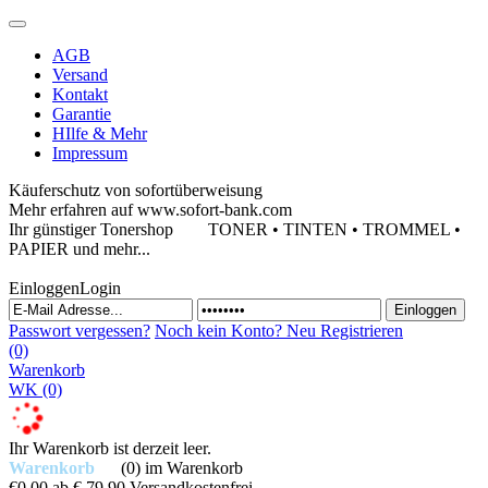
AGB
Versand
Kontakt
Garantie
HIlfe & Mehr
Impressum
Käuferschutz von sofortüberweisung
Mehr erfahren auf www.sofort-bank.com
Ihr günstiger Tonershop
TONER • TINTEN • TROMMEL •
PAPIER und mehr...
Einloggen
Login
Passwort vergessen?
Noch kein Konto?
Neu Registrieren
(0)
Warenkorb
WK
(0)
Ihr Warenkorb ist derzeit leer.
Warenkorb
(0)
im Warenkorb
€0,00
ab € 79,90 Versandkostenfrei