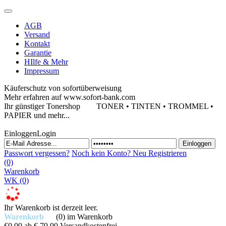
AGB
Versand
Kontakt
Garantie
HIlfe & Mehr
Impressum
Käuferschutz von sofortüberweisung
Mehr erfahren auf www.sofort-bank.com
Ihr günstiger Tonershop
TONER • TINTEN • TROMMEL •
PAPIER und mehr...
Einloggen
Login
Passwort vergessen?
Noch kein Konto?
Neu Registrieren
(0)
Warenkorb
WK
(0)
Ihr Warenkorb ist derzeit leer.
Warenkorb
(0)
im Warenkorb
€0,00
ab € 79,90 Versandkostenfrei