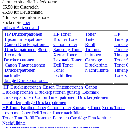
darunter sind die Lieferkosten:
€5,50 für Österreich
€5,50 für Deutschland
* für weitere Informationen
klicken Sie
hier
Info zu Blitzversand
HP Druckerpatronen
HP Toner
Toner
HP
Epson Tintenpatronen
Brother Toner
Tinte
Tintenp
Canon Druckerpatronen
Canon Toner
Refill
Drucke
Druckerpatronen günstig
Samsung Toner
Trommel
Drucke
Lexmark
Xerox Toner
Patronen
Tintenp
Druckerpatronen
Lexmark Toner
Cartridge
Toner 
Canon Tintenpatronen
Dell Toner
Druckertinte
Toner C
Druckerpatronen
Toner
Nachfülltinte
Tintenp
nachfüllen
nachfüllen
Toners
billige Druckerpatronen
HP Druckerpatronen
Epson Tintenpatronen
Canon
Druckerpatronen
Druckerpatronen günstig
Lexmark
Druckerpatronen
Canon Tintenpatronen
Druckerpatronen
nachfüllen
billige Druckerpatronen
HP Toner
Brother Toner
Canon Toner
Samsung Toner
Xerox Toner
Lexmark Toner
Dell Toner
Toner nachfüllen
Toner
Tinte
Refill
Trommel
Patronen
Cartridge
Druckertinte
Nachfülltinte