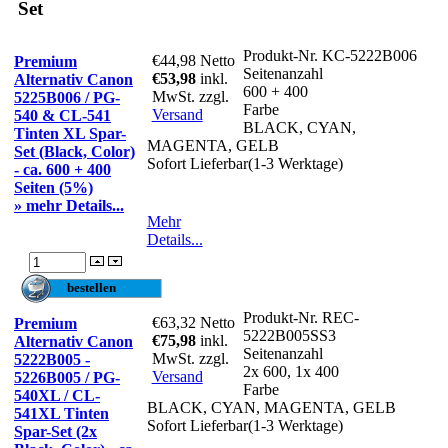
Set
Produkt-Nr.
KC-5222B006
€44,98
Netto
Premium
Seitenanzahl
€53,98
inkl.
Alternativ Canon
600 + 400
MwSt. zzgl.
5225B006 / PG-
Farbe
Versand
540 & CL-541
BLACK, CYAN,
Tinten XL Spar-
MAGENTA, GELB
Set (Black, Color)
Sofort Lieferbar(1-3 Werktage)
- ca. 600 + 400
Seiten (5%)
» mehr Details...
Mehr
Details...
Produkt-Nr.
REC-
€63,32
Netto
Premium
5222B005SS3
€75,98
inkl.
Alternativ Canon
Seitenanzahl
MwSt. zzgl.
5222B005 -
2x 600, 1x 400
Versand
5226B005 / PG-
Farbe
540XL / CL-
BLACK, CYAN, MAGENTA, GELB
541XL Tinten
Sofort Lieferbar(1-3 Werktage)
Spar-Set (2x