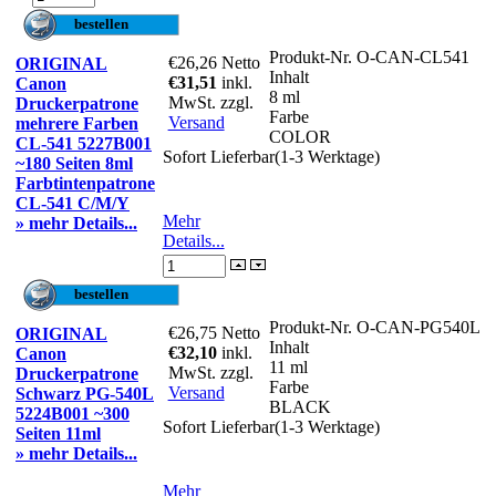
Produkt-Nr.
O-CAN-CL541
€26,26
Netto
ORIGINAL
Inhalt
€31,51
inkl.
Canon
8 ml
MwSt. zzgl.
Druckerpatrone
Farbe
Versand
mehrere Farben
COLOR
CL-541 5227B001
Sofort Lieferbar(1-3 Werktage)
~180 Seiten 8ml
Farbtintenpatrone
CL-541 C/M/Y
Mehr
» mehr Details...
Details...
Produkt-Nr.
O-CAN-PG540L
€26,75
Netto
ORIGINAL
Inhalt
€32,10
inkl.
Canon
11 ml
MwSt. zzgl.
Druckerpatrone
Farbe
Versand
Schwarz PG-540L
BLACK
5224B001 ~300
Sofort Lieferbar(1-3 Werktage)
Seiten 11ml
» mehr Details...
Mehr