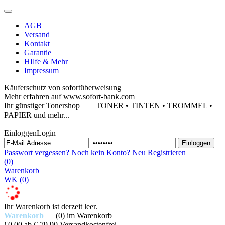
AGB
Versand
Kontakt
Garantie
HIlfe & Mehr
Impressum
Käuferschutz von sofortüberweisung
Mehr erfahren auf www.sofort-bank.com
Ihr günstiger Tonershop
TONER • TINTEN • TROMMEL •
PAPIER und mehr...
Einloggen
Login
Passwort vergessen?
Noch kein Konto?
Neu Registrieren
(0)
Warenkorb
WK
(0)
Ihr Warenkorb ist derzeit leer.
Warenkorb
(0)
im Warenkorb
€0,00
ab € 79,90 Versandkostenfrei