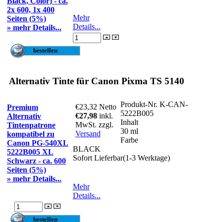
Black, Color) - ca.
2x 600, 1x 400
Mehr
Seiten (5%)
Details...
» mehr Details...
Alternativ Tinte für Canon Pixma TS 5140
Produkt-Nr.
K-CAN-
€23,32
Netto
Premium
5222B005
€27,98
inkl.
Alternativ
Inhalt
MwSt. zzgl.
Tintenpatrone
30 ml
Versand
kompatibel zu
Farbe
Canon PG-540XL
BLACK
5222B005 XL
Sofort Lieferbar(1-3 Werktage)
Schwarz - ca. 600
Seiten (5%)
» mehr Details...
Mehr
Details...