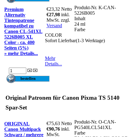
Produkt-Nr.
K-CAN-
€23,32
Netto
Premium
5226B005
€27,98
inkl.
Alternativ
Inhalt
MwSt. zzgl.
Tintenpatrone
24 ml
Versand
kompatibel zu
Farbe
Canon CL-541XL
COLOR
5226B005 XL
Sofort Lieferbar(1-3 Werktage)
Color - ca. 400
Seiten (5%)
» mehr Details...
Mehr
Details...
Original Patronen für Canon Pixma TS 5140
Spar-Set
Produkt-Nr.
O-CAN-
€75,63
Netto
ORIGINAL
PG540LCL541XL
€90,76
inkl.
Canon Multipack
Farbe
MwSt.
Schwarz / mehrere