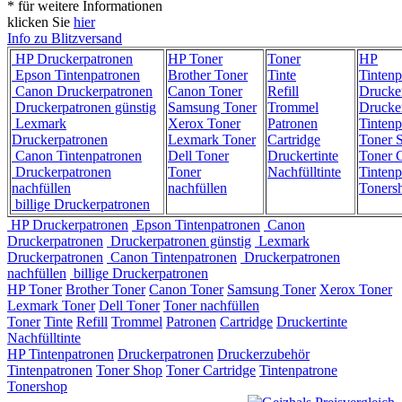
* für weitere Informationen
klicken Sie
hier
Info zu Blitzversand
HP Druckerpatronen
HP Toner
Toner
HP
Epson Tintenpatronen
Brother Toner
Tinte
Tintenp
Canon Druckerpatronen
Canon Toner
Refill
Drucke
Druckerpatronen günstig
Samsung Toner
Trommel
Drucke
Lexmark
Xerox Toner
Patronen
Tintenp
Druckerpatronen
Lexmark Toner
Cartridge
Toner 
Canon Tintenpatronen
Dell Toner
Druckertinte
Toner C
Druckerpatronen
Toner
Nachfülltinte
Tintenp
nachfüllen
nachfüllen
Toners
billige Druckerpatronen
HP Druckerpatronen
Epson Tintenpatronen
Canon
Druckerpatronen
Druckerpatronen günstig
Lexmark
Druckerpatronen
Canon Tintenpatronen
Druckerpatronen
nachfüllen
billige Druckerpatronen
HP Toner
Brother Toner
Canon Toner
Samsung Toner
Xerox Toner
Lexmark Toner
Dell Toner
Toner nachfüllen
Toner
Tinte
Refill
Trommel
Patronen
Cartridge
Druckertinte
Nachfülltinte
HP Tintenpatronen
Druckerpatronen
Druckerzubehör
Tintenpatronen
Toner Shop
Toner Cartridge
Tintenpatrone
Tonershop