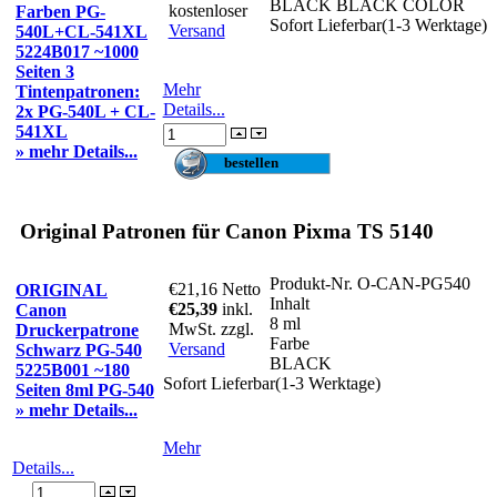
BLACK BLACK COLOR
kostenloser
Farben PG-
Sofort Lieferbar(1-3 Werktage)
Versand
540L+CL-541XL
5224B017 ~1000
Seiten 3
Mehr
Tintenpatronen:
Details...
2x PG-540L + CL-
541XL
» mehr Details...
Original Patronen für Canon Pixma TS 5140
Produkt-Nr.
O-CAN-PG540
€21,16
Netto
ORIGINAL
Inhalt
€25,39
inkl.
Canon
8 ml
MwSt. zzgl.
Druckerpatrone
Farbe
Versand
Schwarz PG-540
BLACK
5225B001 ~180
Sofort Lieferbar(1-3 Werktage)
Seiten 8ml PG-540
» mehr Details...
Mehr
Details...