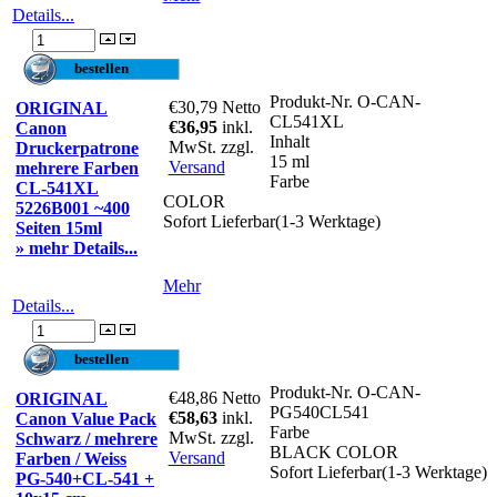
Details...
Produkt-Nr.
O-CAN-
€30,79
Netto
ORIGINAL
CL541XL
€36,95
inkl.
Canon
Inhalt
MwSt. zzgl.
Druckerpatrone
15 ml
Versand
mehrere Farben
Farbe
CL-541XL
COLOR
5226B001 ~400
Sofort Lieferbar(1-3 Werktage)
Seiten 15ml
» mehr Details...
Mehr
Details...
Produkt-Nr.
O-CAN-
€48,86
Netto
ORIGINAL
PG540CL541
€58,63
inkl.
Canon Value Pack
Farbe
MwSt. zzgl.
Schwarz / mehrere
BLACK COLOR
Versand
Farben / Weiss
Sofort Lieferbar(1-3 Werktage)
PG-540+CL-541 +