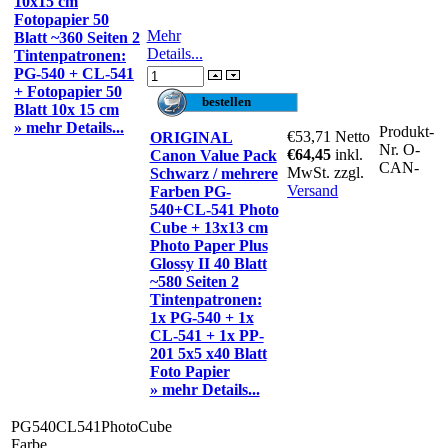
10x15 cm
Fotopapier 50
Mehr
Blatt ~360 Seiten 2
Details...
Tintenpatronen:
PG-540 + CL-541
+ Fotopapier 50
Blatt 10x 15 cm
» mehr Details...
Produkt-
€53,71
Netto
ORIGINAL
Nr.
O-
€64,45
inkl.
Canon Value Pack
CAN-
MwSt. zzgl.
Schwarz / mehrere
Versand
Farben PG-
540+CL-541 Photo
Cube + 13x13 cm
Photo Paper Plus
Glossy II 40 Blatt
~580 Seiten 2
Tintenpatronen:
1x PG-540 + 1x
CL-541 + 1x PP-
201 5x5 x40 Blatt
Foto Papier
» mehr Details...
PG540CL541PhotoCube
Farbe