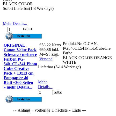
BLACK COLOR
Sofort Lieferbar(1-3 Werktage)
Mehr Details...
Produkt-Nr.
O-CAN-
€58,22
Netto
ORIGINAL
PG540CL541PhotoCubeCre
€69,86
inkl.
Canon Value Pack
Farbe
MwSt. zzgl.
Schwarz / mehrere
BLACK COLOR ORANGE
Versand
Farben PG-
WHITE
540+CL-541 Photo
Lieferbar (5-14 Werktage)
Cube Creative
Pack + 13x13 cm
Fotopapier 40
Mehr
Blatt ~360 Seiten
Details...
» mehr Details...
«« Anfang
« vorherige
1
nächste »
Ende »»