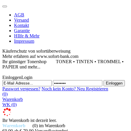
AGB
Versand
Kontakt
Garantie
HIlfe & Mehr
Impressum
Käuferschutz von sofortüberweisung
Mehr erfahren auf www.sofort-bank.com
Ihr günstiger Tonershop
TONER • TINTEN • TROMMEL •
PAPIER und mehr...
Einloggen
Login
Passwort vergessen?
Noch kein Konto?
Neu Registrieren
(0)
Warenkorb
WK
(0)
Ihr Warenkorb ist derzeit leer.
Warenkorb
(0)
im Warenkorb
€0,00
ab € 79,90 Versandkostenfrei