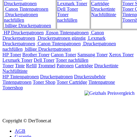
Druckerpatronen
Lexmark Toner
Cartridge
Toner 
Canon Tintenpatronen
Dell Toner
Druckertinte
Toner C
Druckerpatronen
Toner
Nachfülltinte
Tintenp
nachfüllen
nachfüllen
Toners
billige Druckerpatronen
HP Druckerpatronen
Epson Tintenpatronen
Canon
Druckerpatronen
Druckerpatronen günstig
Lexmark
Druckerpatronen
Canon Tintenpatronen
Druckerpatronen
nachfüllen
billige Druckerpatronen
HP Toner
Brother Toner
Canon Toner
Samsung Toner
Xerox Toner
Lexmark Toner
Dell Toner
Toner nachfüllen
Toner
Tinte
Refill
Trommel
Patronen
Cartridge
Druckertinte
Nachfülltinte
HP Tintenpatronen
Druckerpatronen
Druckerzubehör
Tintenpatronen
Toner Shop
Toner Cartridge
Tintenpatrone
Tonershop
Copyright © DerToner.at
AGB
Garantie