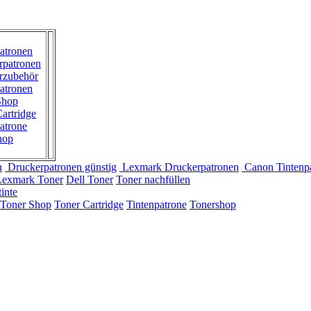
atronen
rpatronen
rzubehör
atronen
Shop
artridge
atrone
hop
n
Druckerpatronen günstig
Lexmark Druckerpatronen
Canon Tintenp
Lexmark Toner
Dell Toner
Toner nachfüllen
inte
Toner Shop
Toner Cartridge
Tintenpatrone
Tonershop