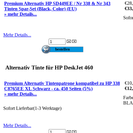
€28
Premium Alternativ HP SD449EE / Nr 338 & Nr 343
€33
Tinten Spar-Set (Black, Color) (EU)
» mehr Details...
Sofo
Mehr Details...
Alternativ Tinte für HP DeskJet 460
€10
Premium Alternativ Tintenpatrone kompatibel zu HP 338
€12
C8765EE XL Schwarz - ca. 450 Seiten (5%)
» mehr Details...
Farb
BL
Sofort Lieferbar(1-3 Werktage)
Mehr Details...