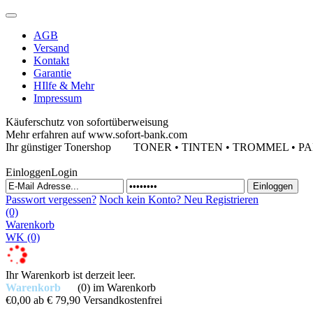
AGB
Versand
Kontakt
Garantie
HIlfe & Mehr
Impressum
Käuferschutz von sofortüberweisung
Mehr erfahren auf www.sofort-bank.com
Ihr günstiger Tonershop
TONER • TINTEN • TROMMEL • PAPIE
Einloggen
Login
Passwort vergessen?
Noch kein Konto?
Neu Registrieren
(0)
Warenkorb
WK
(0)
Ihr Warenkorb ist derzeit leer.
Warenkorb
(0)
im Warenkorb
€0,00
ab € 79,90 Versandkostenfrei