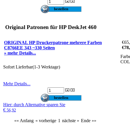
Original Patronen für HP DeskJet 460
€65
ORIGINAL HP Druckerpatrone mehrere Farben
€78
C8766EE 343 ~330 Seiten
» mehr Details...
Farb
CO
Sofort Lieferbar(1-3 Werktage)
Mehr Details...
Hier
: durch Alternative sparen Sie
€
56,92
«« Anfang
« vorherige
1
nächste »
Ende »»