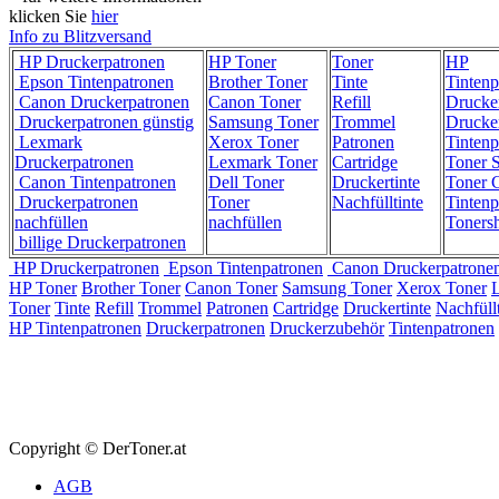
klicken Sie
hier
Info zu Blitzversand
HP Druckerpatronen
HP Toner
Toner
HP
Epson Tintenpatronen
Brother Toner
Tinte
Tintenp
Canon Druckerpatronen
Canon Toner
Refill
Drucke
Druckerpatronen günstig
Samsung Toner
Trommel
Drucke
Lexmark
Xerox Toner
Patronen
Tintenp
Druckerpatronen
Lexmark Toner
Cartridge
Toner 
Canon Tintenpatronen
Dell Toner
Druckertinte
Toner C
Druckerpatronen
Toner
Nachfülltinte
Tintenp
nachfüllen
nachfüllen
Toners
billige Druckerpatronen
HP Druckerpatronen
Epson Tintenpatronen
Canon Druckerpatrone
HP Toner
Brother Toner
Canon Toner
Samsung Toner
Xerox Toner
Toner
Tinte
Refill
Trommel
Patronen
Cartridge
Druckertinte
Nachfüllt
HP Tintenpatronen
Druckerpatronen
Druckerzubehör
Tintenpatronen
Copyright © DerToner.at
AGB