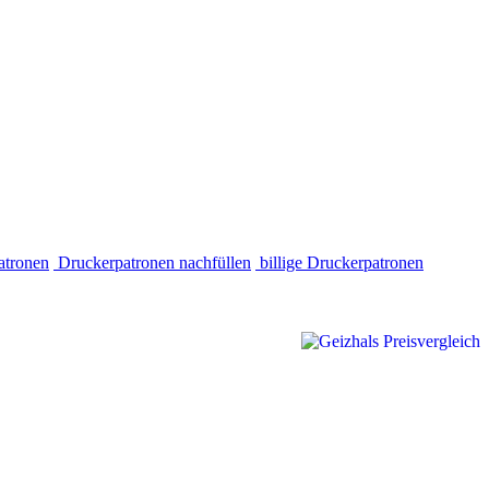
atronen
Druckerpatronen nachfüllen
billige Druckerpatronen