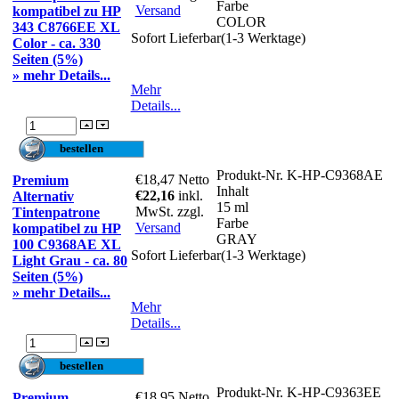
Farbe
Versand
kompatibel zu HP
COLOR
343 C8766EE XL
Sofort Lieferbar(1-3 Werktage)
Color - ca. 330
Seiten (5%)
» mehr Details...
Mehr
Details...
Produkt-Nr.
K-HP-C9368AE
€18,47
Netto
Premium
Inhalt
€22,16
inkl.
Alternativ
15 ml
MwSt. zzgl.
Tintenpatrone
Farbe
Versand
kompatibel zu HP
GRAY
100 C9368AE XL
Sofort Lieferbar(1-3 Werktage)
Light Grau - ca. 80
Seiten (5%)
» mehr Details...
Mehr
Details...
Produkt-Nr.
K-HP-C9363EE
€18,95
Netto
Premium