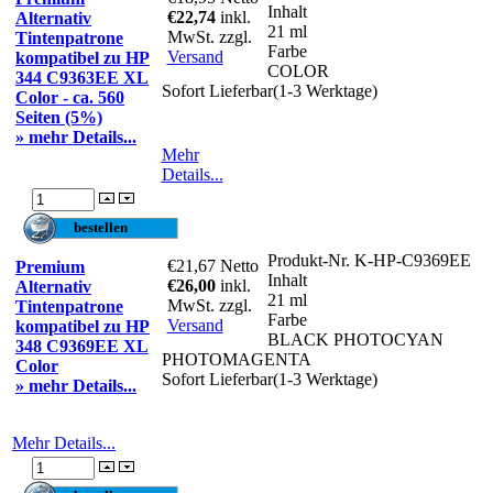
Inhalt
€22,74
inkl.
Alternativ
21 ml
MwSt. zzgl.
Tintenpatrone
Farbe
Versand
kompatibel zu HP
COLOR
344 C9363EE XL
Sofort Lieferbar(1-3 Werktage)
Color - ca. 560
Seiten (5%)
» mehr Details...
Mehr
Details...
Produkt-Nr.
K-HP-C9369EE
€21,67
Netto
Premium
Inhalt
€26,00
inkl.
Alternativ
21 ml
MwSt. zzgl.
Tintenpatrone
Farbe
Versand
kompatibel zu HP
BLACK PHOTOCYAN
348 C9369EE XL
PHOTOMAGENTA
Color
Sofort Lieferbar(1-3 Werktage)
» mehr Details...
Mehr Details...