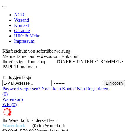
AGB
Versand
Kontakt
Garantie
HIlfe & Mehr
Impressum
Käuferschutz von sofortüberweisung
Mehr erfahren auf www.sofort-bank.com
Ihr günstiger Tonershop
TONER • TINTEN • TROMMEL •
PAPIER und mehr...
Einloggen
Login
Passwort vergessen?
Noch kein Konto?
Neu Registrieren
(0)
Warenkorb
WK
(0)
Ihr Warenkorb ist derzeit leer.
Warenkorb
(0)
im Warenkorb
€0,00
ab € 79,90 Versandkostenfrei