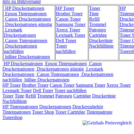
Info zu Blitzversand
HP Druckerpatronen
HP Toner
Toner
HP
Epson Tintenpatronen
Brother Toner
Tinte
Tintenp
Canon Druckerpatronen
Canon Toner
Refill
Drucke
Druckerpatronen günstig
Samsung Toner
Trommel
Drucke
Lexmark
Xerox Toner
Patronen
Tintenp
Druckerpatronen
Lexmark Toner
Cartridge
Toner 
Canon Tintenpatronen
Dell Toner
Druckertinte
Toner C
Druckerpatronen
Toner
Nachfülltinte
Tintenp
nachfüllen
nachfüllen
Toners
billige Druckerpatronen
HP Druckerpatronen
Epson Tintenpatronen
Canon
Druckerpatronen
Druckerpatronen günstig
Lexmark
Druckerpatronen
Canon Tintenpatronen
Druckerpatronen
nachfüllen
billige Druckerpatronen
HP Toner
Brother Toner
Canon Toner
Samsung Toner
Xerox Toner
Lexmark Toner
Dell Toner
Toner nachfüllen
Toner
Tinte
Refill
Trommel
Patronen
Cartridge
Druckertinte
Nachfülltinte
HP Tintenpatronen
Druckerpatronen
Druckerzubehör
Tintenpatronen
Toner Shop
Toner Cartridge
Tintenpatrone
Tonershop