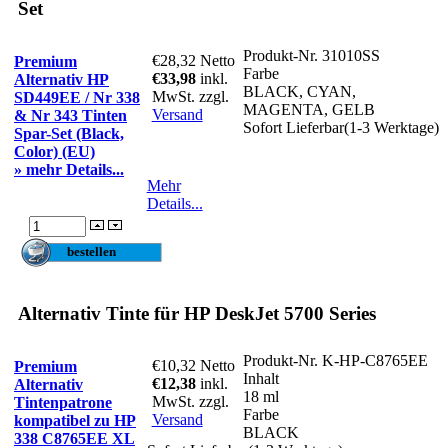
Set
Produkt-Nr.
31010SS
€28,32
Netto
Premium
Farbe
€33,98
inkl.
Alternativ HP
BLACK, CYAN,
MwSt. zzgl.
SD449EE / Nr 338
MAGENTA, GELB
Versand
& Nr 343 Tinten
Sofort Lieferbar(1-3 Werktage)
Spar-Set (Black,
Color) (EU)
» mehr Details...
Mehr
Details...
Alternativ Tinte für HP DeskJet 5700 Series
Produkt-Nr.
K-HP-C8765EE
€10,32
Netto
Premium
Inhalt
€12,38
inkl.
Alternativ
18 ml
MwSt. zzgl.
Tintenpatrone
Farbe
Versand
kompatibel zu HP
BLACK
338 C8765EE XL