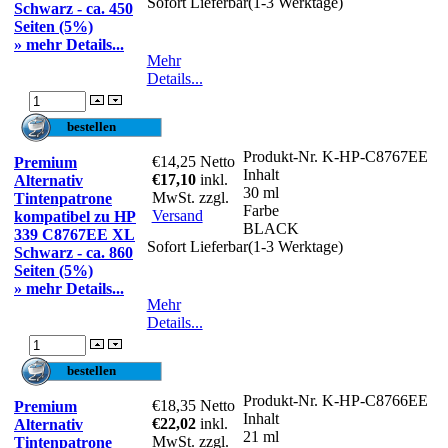
Sofort Lieferbar(1-3 Werktage)
Schwarz - ca. 450
Seiten (5%)
» mehr Details...
Mehr
Details...
Produkt-Nr.
K-HP-C8767EE
€14,25
Netto
Premium
Inhalt
€17,10
inkl.
Alternativ
30 ml
MwSt. zzgl.
Tintenpatrone
Farbe
Versand
kompatibel zu HP
BLACK
339 C8767EE XL
Sofort Lieferbar(1-3 Werktage)
Schwarz - ca. 860
Seiten (5%)
» mehr Details...
Mehr
Details...
Produkt-Nr.
K-HP-C8766EE
€18,35
Netto
Premium
Inhalt
€22,02
inkl.
Alternativ
21 ml
MwSt. zzgl.
Tintenpatrone