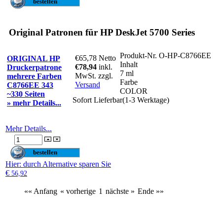
Original Patronen für HP DeskJet 5700 Series
Produkt-Nr.
O-HP-C8766EE
€65,78
Netto
ORIGINAL HP
Inhalt
€78,94
inkl.
Druckerpatrone
7 ml
MwSt. zzgl.
mehrere Farben
Farbe
Versand
C8766EE 343
COLOR
~330 Seiten
Sofort Lieferbar(1-3 Werktage)
» mehr Details...
Mehr Details...
Hier
: durch Alternative sparen Sie
€
56,92
«« Anfang
« vorherige
1
nächste »
Ende »»