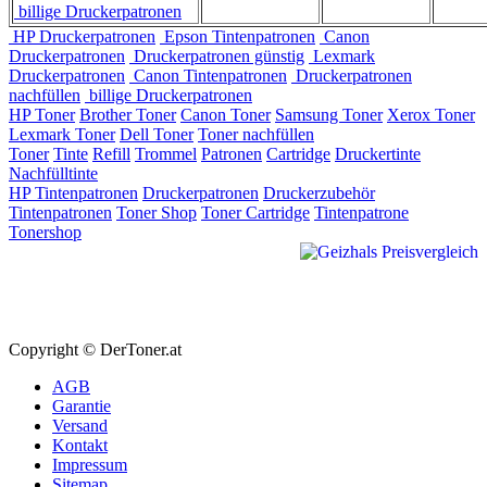
billige Druckerpatronen
HP Druckerpatronen
Epson Tintenpatronen
Canon
Druckerpatronen
Druckerpatronen günstig
Lexmark
Druckerpatronen
Canon Tintenpatronen
Druckerpatronen
nachfüllen
billige Druckerpatronen
HP Toner
Brother Toner
Canon Toner
Samsung Toner
Xerox Toner
Lexmark Toner
Dell Toner
Toner nachfüllen
Toner
Tinte
Refill
Trommel
Patronen
Cartridge
Druckertinte
Nachfülltinte
HP Tintenpatronen
Druckerpatronen
Druckerzubehör
Tintenpatronen
Toner Shop
Toner Cartridge
Tintenpatrone
Tonershop
Copyright © DerToner.at
AGB
Garantie
Versand
Kontakt
Impressum
Sitemap