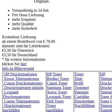
Originale.
Versandfertig in 24 Std.
Frei Haus Lieferung
mehr Ersparnis
mehr Qualität
mehr Sicherheit
Kostenlose Lieferung
ab einem Bestellwert von € 79,90
darunter sind die Lieferkosten:
€5,50 für Österreich
€5,50 für Deutschland
* für weitere Informationen
klicken Sie
hier
Info zu Blitzversand
HP Druckerpatronen
HP Toner
Toner
HP
Epson Tintenpatronen
Brother Toner
Tinte
Tintenp
Canon Druckerpatronen
Canon Toner
Refill
Drucke
Druckerpatronen günstig
Samsung Toner
Trommel
Drucke
Lexmark
Xerox Toner
Patronen
Tintenp
Druckerpatronen
Lexmark Toner
Cartridge
Toner 
Canon Tintenpatronen
Dell Toner
Druckertinte
Toner C
Druckerpatronen
Toner
Nachfülltinte
Tintenp
nachfüllen
nachfüllen
Toners