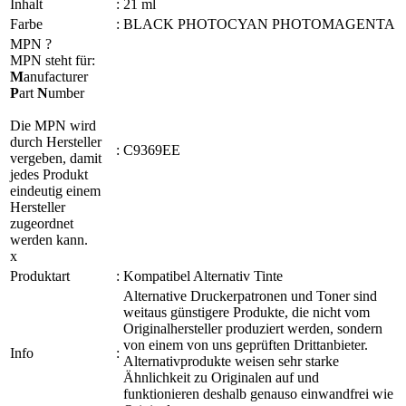
Inhalt
:
21 ml
Farbe
:
BLACK PHOTOCYAN PHOTOMAGENTA
MPN
?
MPN steht für:
M
anufacturer
P
art
N
umber
Die MPN wird
durch Hersteller
:
C9369EE
vergeben, damit
jedes Produkt
eindeutig einem
Hersteller
zugeordnet
werden kann.
x
Produktart
:
Kompatibel Alternativ Tinte
Alternative Druckerpatronen und Toner sind
weitaus günstigere Produkte, die nicht vom
Originalhersteller produziert werden, sondern
von einem von uns geprüften Drittanbieter.
Info
:
Alternativprodukte weisen sehr starke
Ähnlichkeit zu Originalen auf und
funktionieren deshalb genauso einwandfrei wie