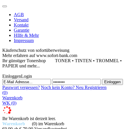
AGB
Versand
Kontakt
Garantie
HIlfe & Mehr
Impressum
Käuferschutz von sofortüberweisung
Mehr erfahren auf www.sofort-bank.com
Ihr günstiger Tonershop
TONER • TINTEN • TROMMEL •
PAPIER und mehr...
Einloggen
Login
Passwort vergessen?
Noch kein Konto?
Neu Registrieren
(0)
Warenkorb
WK
(0)
Ihr Warenkorb ist derzeit leer.
Warenkorb
(0)
im Warenkorb
€0,00
ab € 79,90 Versandkostenfrei