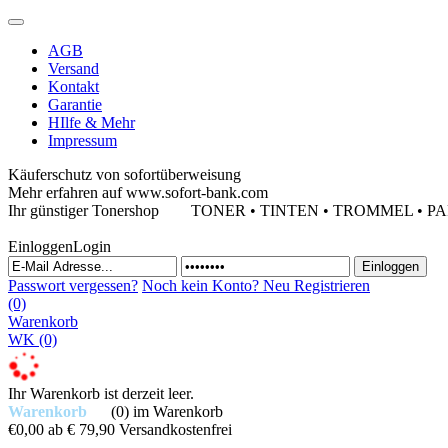
AGB
Versand
Kontakt
Garantie
HIlfe & Mehr
Impressum
Käuferschutz von sofortüberweisung
Mehr erfahren auf www.sofort-bank.com
Ihr günstiger Tonershop
TONER • TINTEN • TROMMEL • PAPIE
Einloggen
Login
Passwort vergessen?
Noch kein Konto?
Neu Registrieren
(0)
Warenkorb
WK
(0)
Ihr Warenkorb ist derzeit leer.
Warenkorb
(0)
im Warenkorb
€0,00
ab € 79,90 Versandkostenfrei