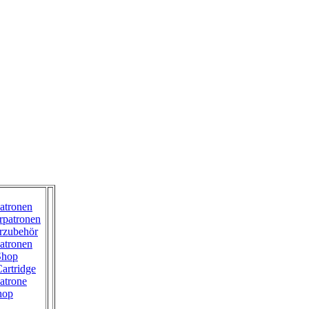
atronen
rpatronen
rzubehör
atronen
Shop
artridge
atrone
hop