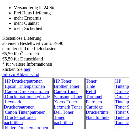
Versandfertig in 24 Std.
Frei Haus Lieferung
mehr Ersparnis
mehr Qualität
mehr Sicherheit
Kostenlose Lieferung
ab einem Bestellwert von € 79,90
darunter sind die Lieferkosten:
€5,50 für Österreich
€5,50 für Deutschland
* für weitere Informationen
klicken Sie
hier
Info zu Blitzversand
HP Druckerpatronen
HP Toner
Toner
HP
Epson Tintenpatronen
Brother Toner
Tinte
Tintenp
Canon Druckerpatronen
Canon Toner
Refill
Drucke
Druckerpatronen günstig
Samsung Toner
Trommel
Drucke
Lexmark
Xerox Toner
Patronen
Tintenp
Druckerpatronen
Lexmark Toner
Cartridge
Toner 
Canon Tintenpatronen
Dell Toner
Druckertinte
Toner C
Druckerpatronen
Toner
Nachfülltinte
Tintenp
nachfüllen
nachfüllen
Toners
billige Druckerpatronen