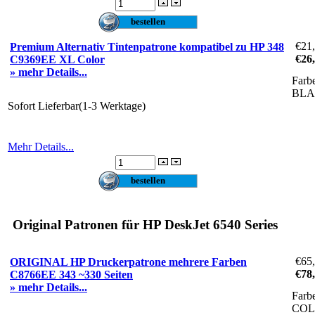
€21
Premium Alternativ Tintenpatrone kompatibel zu HP 348
€26
C9369EE XL Color
» mehr Details...
Farb
BLA
Sofort Lieferbar(1-3 Werktage)
Mehr Details...
Original Patronen für HP DeskJet 6540 Series
€65
ORIGINAL HP Druckerpatrone mehrere Farben
€78
C8766EE 343 ~330 Seiten
» mehr Details...
Farb
CO