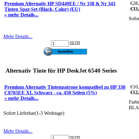
€28
Premium Alternativ HP SD449EE / Nr 338 & Nr 343
€33
Tinten Spar-Set (Black, Color) (EU)
» mehr Details...
Sofo
Mehr Details...
Alternativ Tinte für HP DeskJet 6540 Series
€10
Premium Alternativ Tintenpatrone kompatibel zu HP 338
€12
C8765EE XL Schwarz - ca. 450 Seiten (5%)
» mehr Details...
Farb
BL
Sofort Lieferbar(1-3 Werktage)
Mehr Details...