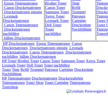
Epson Tintenpatronen
Brother Toner
Tinte
Tintenp
Canon Druckerpatronen
Canon Toner
Refill
Drucke
Druckerpatronen günstig
Samsung Toner
Trommel
Drucke
Lexmark
Xerox Toner
Patronen
Tintenp
Druckerpatronen
Lexmark Toner
Cartridge
Toner 
Canon Tintenpatronen
Dell Toner
Druckertinte
Toner C
Druckerpatronen
Toner
Nachfülltinte
Tintenp
nachfüllen
nachfüllen
Toners
billige Druckerpatronen
HP Druckerpatronen
Epson Tintenpatronen
Canon
Druckerpatronen
Druckerpatronen günstig
Lexmark
Druckerpatronen
Canon Tintenpatronen
Druckerpatronen
nachfüllen
billige Druckerpatronen
HP Toner
Brother Toner
Canon Toner
Samsung Toner
Xerox Toner
Lexmark Toner
Dell Toner
Toner nachfüllen
Toner
Tinte
Refill
Trommel
Patronen
Cartridge
Druckertinte
Nachfülltinte
HP Tintenpatronen
Druckerpatronen
Druckerzubehör
Tintenpatronen
Toner Shop
Toner Cartridge
Tintenpatrone
Tonershop