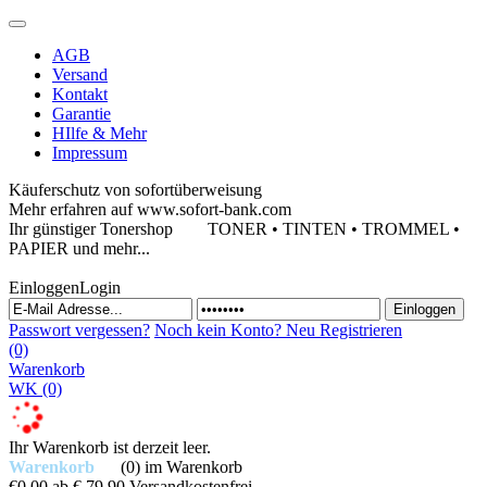
AGB
Versand
Kontakt
Garantie
HIlfe & Mehr
Impressum
Käuferschutz von sofortüberweisung
Mehr erfahren auf www.sofort-bank.com
Ihr günstiger Tonershop
TONER • TINTEN • TROMMEL •
PAPIER und mehr...
Einloggen
Login
Passwort vergessen?
Noch kein Konto?
Neu Registrieren
(0)
Warenkorb
WK
(0)
Ihr Warenkorb ist derzeit leer.
Warenkorb
(0)
im Warenkorb
€0,00
ab € 79,90 Versandkostenfrei