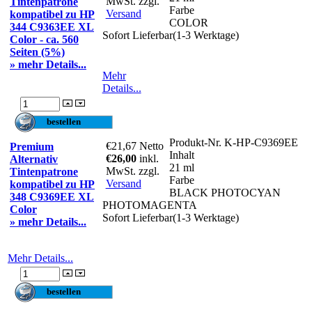
MwSt. zzgl.
Tintenpatrone
Farbe
Versand
kompatibel zu HP
COLOR
344 C9363EE XL
Sofort Lieferbar(1-3 Werktage)
Color - ca. 560
Seiten (5%)
» mehr Details...
Mehr
Details...
Produkt-Nr.
K-HP-C9369EE
€21,67
Netto
Premium
Inhalt
€26,00
inkl.
Alternativ
21 ml
MwSt. zzgl.
Tintenpatrone
Farbe
Versand
kompatibel zu HP
BLACK PHOTOCYAN
348 C9369EE XL
PHOTOMAGENTA
Color
Sofort Lieferbar(1-3 Werktage)
» mehr Details...
Mehr Details...