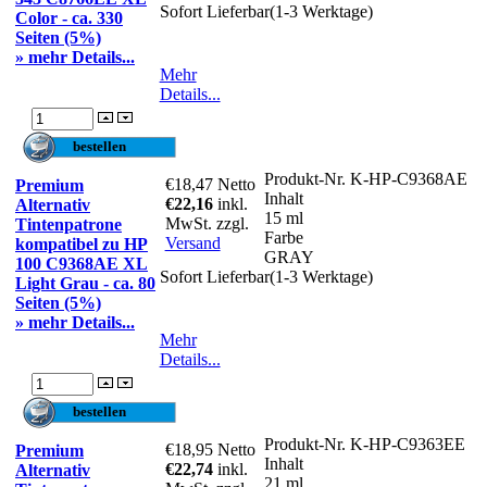
Sofort Lieferbar(1-3 Werktage)
Color - ca. 330
Seiten (5%)
» mehr Details...
Mehr
Details...
Produkt-Nr.
K-HP-C9368AE
€18,47
Netto
Premium
Inhalt
€22,16
inkl.
Alternativ
15 ml
MwSt. zzgl.
Tintenpatrone
Farbe
Versand
kompatibel zu HP
GRAY
100 C9368AE XL
Sofort Lieferbar(1-3 Werktage)
Light Grau - ca. 80
Seiten (5%)
» mehr Details...
Mehr
Details...
Produkt-Nr.
K-HP-C9363EE
€18,95
Netto
Premium
Inhalt
€22,74
inkl.
Alternativ
21 ml