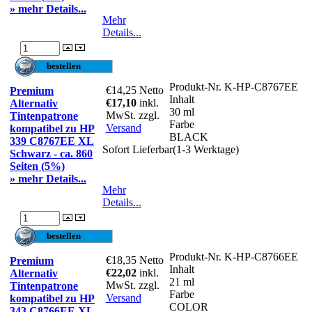
» mehr Details...
Mehr
Details...
Produkt-Nr.
K-HP-C8767EE
€14,25
Netto
Premium
Inhalt
€17,10
inkl.
Alternativ
30 ml
MwSt. zzgl.
Tintenpatrone
Farbe
Versand
kompatibel zu HP
BLACK
339 C8767EE XL
Sofort Lieferbar(1-3 Werktage)
Schwarz - ca. 860
Seiten (5%)
» mehr Details...
Mehr
Details...
Produkt-Nr.
K-HP-C8766EE
€18,35
Netto
Premium
Inhalt
€22,02
inkl.
Alternativ
21 ml
MwSt. zzgl.
Tintenpatrone
Farbe
Versand
kompatibel zu HP
COLOR
343 C8766EE XL