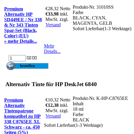
Produkt-Nr.
31010SS
€28,32
Netto
Premium
Farbe
€33,98
inkl.
Alternativ HP
BLACK, CYAN,
MwSt. zzgl.
SD449EE / Nr 338
MAGENTA, GELB
Versand
& Nr 343 Tinten
Sofort Lieferbar(1-3 Werktage)
Spar-Set (Black,
Color) (EU)
» mehr Details...
Mehr
Details...
Alternativ Tinte für HP DeskJet 6840
Produkt-Nr.
K-HP-C8765EE
€10,32
Netto
Premium
Inhalt
€12,38
inkl.
Alternativ
18 ml
MwSt. zzgl.
Tintenpatrone
Farbe
Versand
kompatibel zu HP
BLACK
338 C8765EE XL
Sofort Lieferbar(1-3 Werktage)
Schwarz - ca. 450
Seiten (5%)