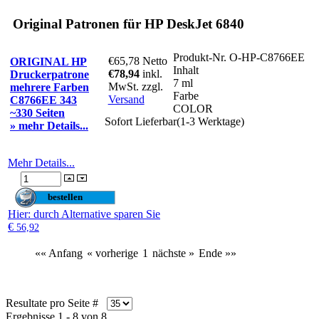
Original Patronen für HP DeskJet 6840
Produkt-Nr.
O-HP-C8766EE
€65,78
Netto
ORIGINAL HP
Inhalt
€78,94
inkl.
Druckerpatrone
7 ml
MwSt. zzgl.
mehrere Farben
Farbe
Versand
C8766EE 343
COLOR
~330 Seiten
Sofort Lieferbar(1-3 Werktage)
» mehr Details...
Mehr Details...
Hier
: durch Alternative sparen Sie
€
56,92
«« Anfang
« vorherige
1
nächste »
Ende »»
Resultate pro Seite #
Ergebnisse 1 - 8 von 8