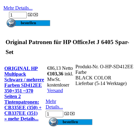
Mehr Details...
Original Patronen für HP OfficeJet J 6405 Spar-
Set
Produkt-Nr.
O-HP-SD412EE
€86,13
Netto
ORIGINAL HP
Farbe
€103,36
inkl.
Multipack
BLACK COLOR
MwSt.
Schwarz / mehrere
Lieferbar (5-14 Werktage)
kostenloser
Farben SD412EE
Versand
350+351 ~370
Seiten 2
Mehr
Tintenpatronen:
Details...
CB335EE (350) +
CB337EE (351)
» mehr Details...