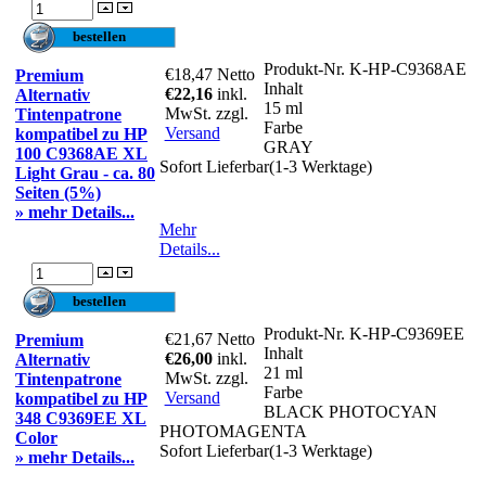
Produkt-Nr.
K-HP-C9368AE
€18,47
Netto
Premium
Inhalt
€22,16
inkl.
Alternativ
15 ml
MwSt. zzgl.
Tintenpatrone
Farbe
Versand
kompatibel zu HP
GRAY
100 C9368AE XL
Sofort Lieferbar(1-3 Werktage)
Light Grau - ca. 80
Seiten (5%)
» mehr Details...
Mehr
Details...
Produkt-Nr.
K-HP-C9369EE
€21,67
Netto
Premium
Inhalt
€26,00
inkl.
Alternativ
21 ml
MwSt. zzgl.
Tintenpatrone
Farbe
Versand
kompatibel zu HP
BLACK PHOTOCYAN
348 C9369EE XL
PHOTOMAGENTA
Color
Sofort Lieferbar(1-3 Werktage)
» mehr Details...