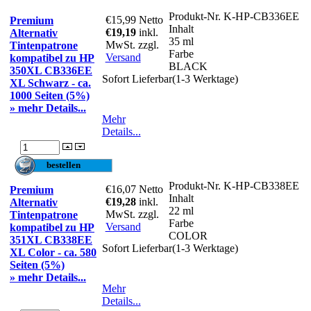
Produkt-Nr.
K-HP-CB336EE
€15,99
Netto
Premium
Inhalt
€19,19
inkl.
Alternativ
35 ml
MwSt. zzgl.
Tintenpatrone
Farbe
Versand
kompatibel zu HP
BLACK
350XL CB336EE
Sofort Lieferbar(1-3 Werktage)
XL Schwarz - ca.
1000 Seiten (5%)
» mehr Details...
Mehr
Details...
Produkt-Nr.
K-HP-CB338EE
€16,07
Netto
Premium
Inhalt
€19,28
inkl.
Alternativ
22 ml
MwSt. zzgl.
Tintenpatrone
Farbe
Versand
kompatibel zu HP
COLOR
351XL CB338EE
Sofort Lieferbar(1-3 Werktage)
XL Color - ca. 580
Seiten (5%)
» mehr Details...
Mehr
Details...