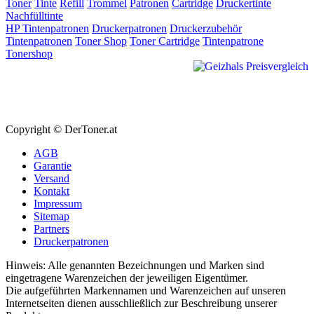
Toner
Tinte
Refill
Trommel
Patronen
Cartridge
Druckertinte
Nachfülltinte
HP Tintenpatronen
Druckerpatronen
Druckerzubehör
Tintenpatronen
Toner Shop
Toner Cartridge
Tintenpatrone
Tonershop
Copyright © DerToner.at
AGB
Garantie
Versand
Kontakt
Impressum
Sitemap
Partners
Druckerpatronen
Hinweis: Alle genannten Bezeichnungen und Marken sind
eingetragene Warenzeichen der jeweiligen Eigentümer.
Die aufgeführten Markennamen und Warenzeichen auf unseren
Internetseiten dienen ausschließlich zur Beschreibung unserer