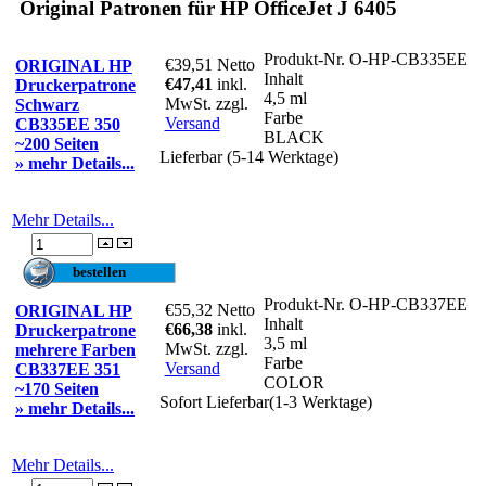
Original Patronen für HP OfficeJet J 6405
Produkt-Nr.
O-HP-CB335EE
€39,51
Netto
ORIGINAL HP
Inhalt
€47,41
inkl.
Druckerpatrone
4,5 ml
MwSt. zzgl.
Schwarz
Farbe
Versand
CB335EE 350
BLACK
~200 Seiten
Lieferbar (5-14 Werktage)
» mehr Details...
Mehr Details...
Produkt-Nr.
O-HP-CB337EE
€55,32
Netto
ORIGINAL HP
Inhalt
€66,38
inkl.
Druckerpatrone
3,5 ml
MwSt. zzgl.
mehrere Farben
Farbe
Versand
CB337EE 351
COLOR
~170 Seiten
Sofort Lieferbar(1-3 Werktage)
» mehr Details...
Mehr Details...