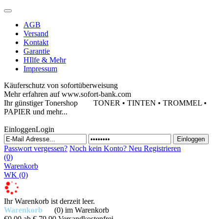
AGB
Versand
Kontakt
Garantie
HIlfe & Mehr
Impressum
Käuferschutz von sofortüberweisung
Mehr erfahren auf www.sofort-bank.com
Ihr günstiger Tonershop
TONER • TINTEN • TROMMEL •
PAPIER und mehr...
Einloggen
Login
Passwort vergessen?
Noch kein Konto?
Neu Registrieren
(0)
Warenkorb
WK
(0)
Ihr Warenkorb ist derzeit leer.
Warenkorb
(0)
im Warenkorb
€0,00
ab € 79,90 Versandkostenfrei