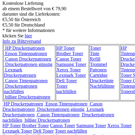
Kostenlose Lieferung
ab einem Bestellwert von € 79,90
darunter sind die Lieferkosten:
€5,50 für Österreich
€5,50 für Deutschland
* für weitere Informationen
klicken Sie
hier
Info zu Blitzversand
HP Druckerpatronen
HP Toner
Toner
HP
Epson Tintenpatronen
Brother Toner
Tinte
Tintenp
Canon Druckerpatronen
Canon Toner
Refill
Drucke
Druckerpatronen günstig
Samsung Toner
Trommel
Drucke
Lexmark
Xerox Toner
Patronen
Tintenp
Druckerpatronen
Lexmark Toner
Cartridge
Toner 
Canon Tintenpatronen
Dell Toner
Druckertinte
Toner C
Druckerpatronen
Toner
Nachfülltinte
Tintenp
nachfüllen
nachfüllen
Toners
billige Druckerpatronen
HP Druckerpatronen
Epson Tintenpatronen
Canon
Druckerpatronen
Druckerpatronen günstig
Lexmark
Druckerpatronen
Canon Tintenpatronen
Druckerpatronen
nachfüllen
billige Druckerpatronen
HP Toner
Brother Toner
Canon Toner
Samsung Toner
Xerox Toner
Lexmark Toner
Dell Toner
Toner nachfüllen