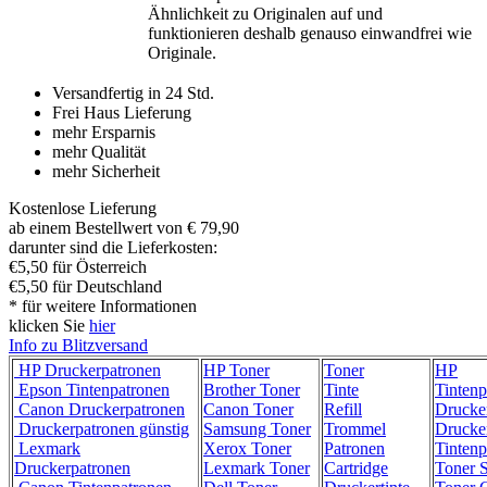
Ähnlichkeit zu Originalen auf und
funktionieren deshalb genauso einwandfrei wie
Originale.
Versandfertig in 24 Std.
Frei Haus Lieferung
mehr Ersparnis
mehr Qualität
mehr Sicherheit
Kostenlose Lieferung
ab einem Bestellwert von € 79,90
darunter sind die Lieferkosten:
€5,50 für Österreich
€5,50 für Deutschland
* für weitere Informationen
klicken Sie
hier
Info zu Blitzversand
HP Druckerpatronen
HP Toner
Toner
HP
Epson Tintenpatronen
Brother Toner
Tinte
Tintenp
Canon Druckerpatronen
Canon Toner
Refill
Drucke
Druckerpatronen günstig
Samsung Toner
Trommel
Drucke
Lexmark
Xerox Toner
Patronen
Tintenp
Druckerpatronen
Lexmark Toner
Cartridge
Toner 