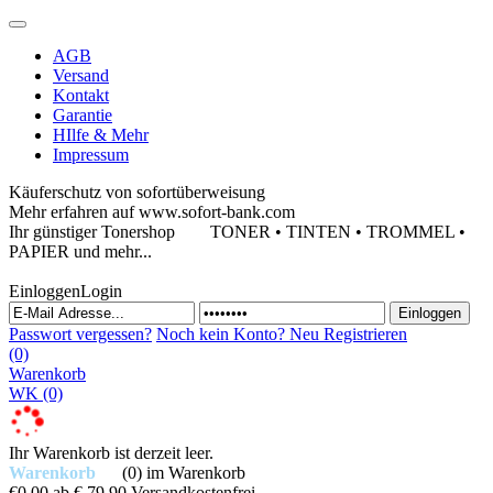
AGB
Versand
Kontakt
Garantie
HIlfe & Mehr
Impressum
Käuferschutz von sofortüberweisung
Mehr erfahren auf www.sofort-bank.com
Ihr günstiger Tonershop
TONER • TINTEN • TROMMEL •
PAPIER und mehr...
Einloggen
Login
Passwort vergessen?
Noch kein Konto?
Neu Registrieren
(0)
Warenkorb
WK
(0)
Ihr Warenkorb ist derzeit leer.
Warenkorb
(0)
im Warenkorb
€0,00
ab € 79,90 Versandkostenfrei