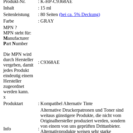
Produkt-Nr.
:
K-HP-C9368AE
Inhalt
:
15 ml
Seitenleistung
:
80 Seiten
(bei ca. 5% Deckung)
Farbe
:
GRAY
MPN
?
MPN steht für:
M
anufacturer
P
art
N
umber
Die MPN wird
durch Hersteller
:
C9368AE
vergeben, damit
jedes Produkt
eindeutig einem
Hersteller
zugeordnet
werden kann.
x
Produktart
:
Kompatibel Alternativ Tinte
Alternative Druckerpatronen und Toner sind
weitaus günstigere Produkte, die nicht vom
Originalhersteller produziert werden, sondern
von einem von uns geprüften Drittanbieter.
Info
:
Alternativprodukte weisen sehr starke