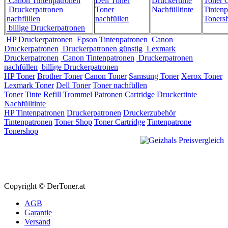
Canon Tintenpatronen
Dell Toner
Druckertinte
Toner C
Druckerpatronen
Toner
Nachfülltinte
Tintenp
nachfüllen
nachfüllen
Toners
billige Druckerpatronen
HP Druckerpatronen
Epson Tintenpatronen
Canon
Druckerpatronen
Druckerpatronen günstig
Lexmark
Druckerpatronen
Canon Tintenpatronen
Druckerpatronen
nachfüllen
billige Druckerpatronen
HP Toner
Brother Toner
Canon Toner
Samsung Toner
Xerox Toner
Lexmark Toner
Dell Toner
Toner nachfüllen
Toner
Tinte
Refill
Trommel
Patronen
Cartridge
Druckertinte
Nachfülltinte
HP Tintenpatronen
Druckerpatronen
Druckerzubehör
Tintenpatronen
Toner Shop
Toner Cartridge
Tintenpatrone
Tonershop
Copyright © DerToner.at
AGB
Garantie
Versand