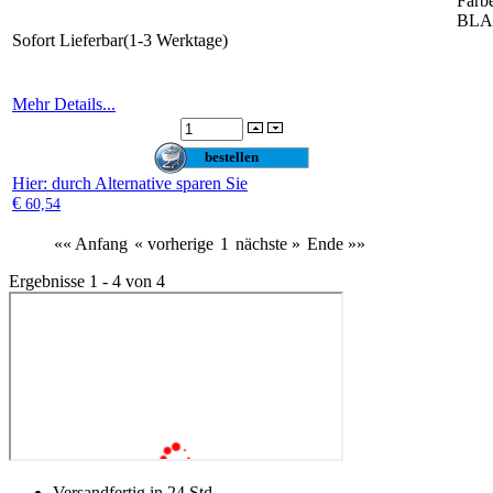
Farb
BL
Sofort Lieferbar(1-3 Werktage)
Mehr Details...
Hier
: durch Alternative sparen Sie
€
60,54
«« Anfang
« vorherige
1
nächste »
Ende »»
Ergebnisse 1 - 4 von 4
Versandfertig in 24 Std.