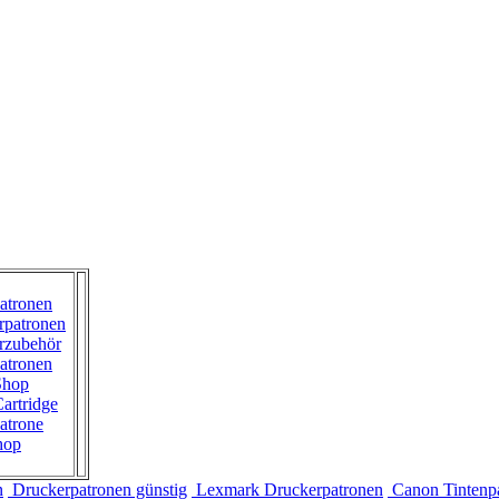
atronen
rpatronen
rzubehör
atronen
Shop
artridge
atrone
hop
n
Druckerpatronen günstig
Lexmark Druckerpatronen
Canon Tintenp