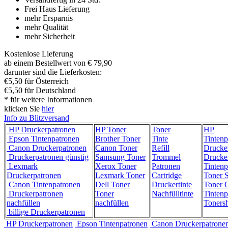
Frei Haus Lieferung
mehr Ersparnis
mehr Qualität
mehr Sicherheit
Kostenlose Lieferung
ab einem Bestellwert von € 79,90
darunter sind die Lieferkosten:
€5,50 für Österreich
€5,50 für Deutschland
* für weitere Informationen
klicken Sie
hier
Info zu Blitzversand
HP Druckerpatronen
HP Toner
Toner
HP
Epson Tintenpatronen
Brother Toner
Tinte
Tintenp
Canon Druckerpatronen
Canon Toner
Refill
Drucke
Druckerpatronen günstig
Samsung Toner
Trommel
Drucke
Lexmark
Xerox Toner
Patronen
Tintenp
Druckerpatronen
Lexmark Toner
Cartridge
Toner 
Canon Tintenpatronen
Dell Toner
Druckertinte
Toner C
Druckerpatronen
Toner
Nachfülltinte
Tintenp
nachfüllen
nachfüllen
Toners
billige Druckerpatronen
HP Druckerpatronen
Epson Tintenpatronen
Canon Druckerpatrone