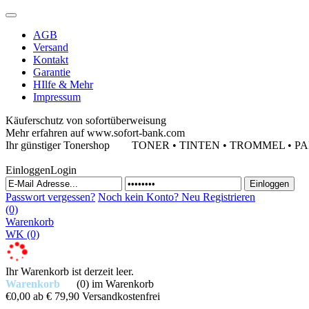
AGB
Versand
Kontakt
Garantie
HIlfe & Mehr
Impressum
Käuferschutz von sofortüberweisung
Mehr erfahren auf www.sofort-bank.com
Ihr günstiger Tonershop
TONER • TINTEN • TROMMEL • PAPIE
Einloggen
Login
Passwort vergessen?
Noch kein Konto?
Neu Registrieren
(0)
Warenkorb
WK
(0)
Ihr Warenkorb ist derzeit leer.
Warenkorb
(0)
im Warenkorb
€0,00
ab € 79,90 Versandkostenfrei