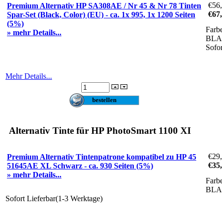
€56
Premium Alternativ HP SA308AE / Nr 45 & Nr 78 Tinten
€67
Spar-Set (Black, Color) (EU) - ca. 1x 995, 1x 1200 Seiten
(5%)
Farb
» mehr Details...
BLA
Sofo
Mehr Details...
Alternativ Tinte für HP PhotoSmart 1100 XI
€29
Premium Alternativ Tintenpatrone kompatibel zu HP 45
€35
51645AE XL Schwarz - ca. 930 Seiten (5%)
» mehr Details...
Farb
BL
Sofort Lieferbar(1-3 Werktage)