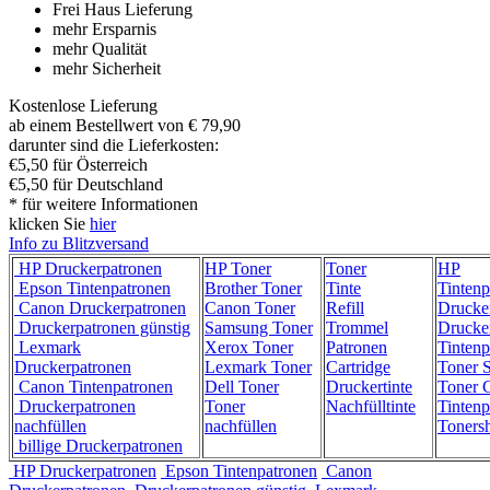
Frei Haus Lieferung
mehr Ersparnis
mehr Qualität
mehr Sicherheit
Kostenlose Lieferung
ab einem Bestellwert von € 79,90
darunter sind die Lieferkosten:
€5,50 für Österreich
€5,50 für Deutschland
* für weitere Informationen
klicken Sie
hier
Info zu Blitzversand
HP Druckerpatronen
HP Toner
Toner
HP
Epson Tintenpatronen
Brother Toner
Tinte
Tintenp
Canon Druckerpatronen
Canon Toner
Refill
Drucke
Druckerpatronen günstig
Samsung Toner
Trommel
Drucke
Lexmark
Xerox Toner
Patronen
Tintenp
Druckerpatronen
Lexmark Toner
Cartridge
Toner 
Canon Tintenpatronen
Dell Toner
Druckertinte
Toner C
Druckerpatronen
Toner
Nachfülltinte
Tintenp
nachfüllen
nachfüllen
Toners
billige Druckerpatronen
HP Druckerpatronen
Epson Tintenpatronen
Canon