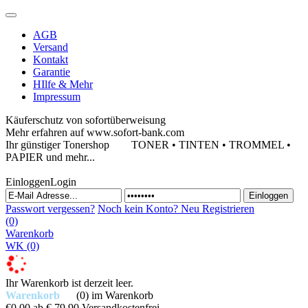
AGB
Versand
Kontakt
Garantie
HIlfe & Mehr
Impressum
Käuferschutz von sofortüberweisung
Mehr erfahren auf www.sofort-bank.com
Ihr günstiger Tonershop
TONER • TINTEN • TROMMEL •
PAPIER und mehr...
Einloggen
Login
Passwort vergessen?
Noch kein Konto?
Neu Registrieren
(0)
Warenkorb
WK
(0)
Ihr Warenkorb ist derzeit leer.
Warenkorb
(0)
im Warenkorb
€0,00
ab € 79,90 Versandkostenfrei