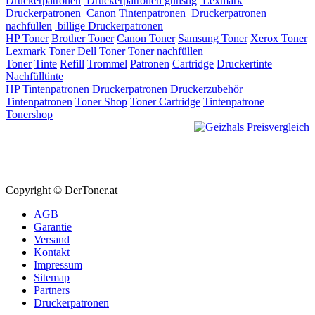
Druckerpatronen
Druckerpatronen günstig
Lexmark
Druckerpatronen
Canon Tintenpatronen
Druckerpatronen
nachfüllen
billige Druckerpatronen
HP Toner
Brother Toner
Canon Toner
Samsung Toner
Xerox Toner
Lexmark Toner
Dell Toner
Toner nachfüllen
Toner
Tinte
Refill
Trommel
Patronen
Cartridge
Druckertinte
Nachfülltinte
HP Tintenpatronen
Druckerpatronen
Druckerzubehör
Tintenpatronen
Toner Shop
Toner Cartridge
Tintenpatrone
Tonershop
Copyright © DerToner.at
AGB
Garantie
Versand
Kontakt
Impressum
Sitemap
Partners
Druckerpatronen