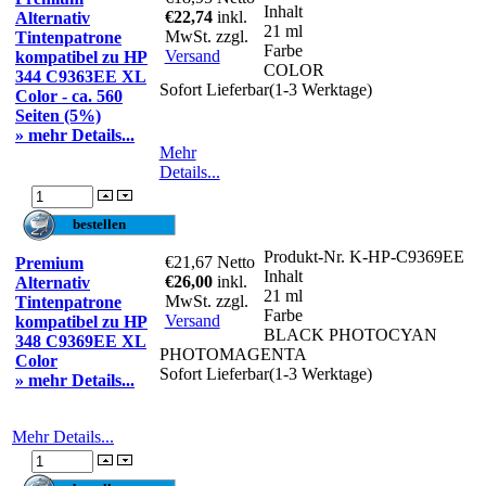
Inhalt
€22,74
inkl.
Alternativ
21 ml
MwSt. zzgl.
Tintenpatrone
Farbe
Versand
kompatibel zu HP
COLOR
344 C9363EE XL
Sofort Lieferbar(1-3 Werktage)
Color - ca. 560
Seiten (5%)
» mehr Details...
Mehr
Details...
Produkt-Nr.
K-HP-C9369EE
€21,67
Netto
Premium
Inhalt
€26,00
inkl.
Alternativ
21 ml
MwSt. zzgl.
Tintenpatrone
Farbe
Versand
kompatibel zu HP
BLACK PHOTOCYAN
348 C9369EE XL
PHOTOMAGENTA
Color
Sofort Lieferbar(1-3 Werktage)
» mehr Details...
Mehr Details...