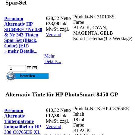
Spar-Set
Produkt-Nr.
31010SS
€28,32
Netto
Premium
Farbe
€33,98
inkl.
Alternativ HP
BLACK, CYAN,
MwSt. zzgl.
SD449EE / Nr 338
MAGENTA, GELB
Versand
& Nr 343 Tinten
Sofort Lieferbar(1-3 Werktage)
Spar-Set (Black,
Color) (EU)
» mehr Details...
Mehr
Details...
Alternativ Tinte für HP PhotoSmart 8450 GP
Produkt-Nr.
K-HP-C8765EE
€10,32
Netto
Premium
Inhalt
€12,38
inkl.
Alternativ
18 ml
MwSt. zzgl.
Tintenpatrone
Farbe
Versand
kompatibel zu HP
BLACK
338 C8765EE XL