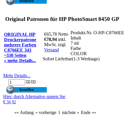
Original Patronen für HP PhotoSmart 8450 GP
Produkt-Nr.
O-HP-C8766EE
€65,78
Netto
ORIGINAL HP
Inhalt
€78,94
inkl.
Druckerpatrone
7 ml
MwSt. zzgl.
mehrere Farben
Farbe
Versand
C8766EE 343
COLOR
~330 Seiten
Sofort Lieferbar(1-3 Werktage)
» mehr Details...
Mehr Details...
Hier
: durch Alternative sparen Sie
€
56,92
«« Anfang
« vorherige
1
nächste »
Ende »»