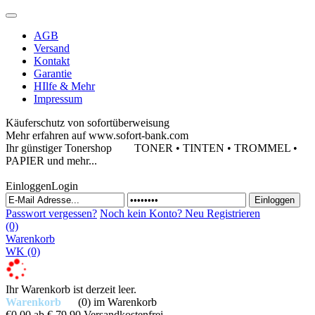
AGB
Versand
Kontakt
Garantie
HIlfe & Mehr
Impressum
Käuferschutz von sofortüberweisung
Mehr erfahren auf www.sofort-bank.com
Ihr günstiger Tonershop
TONER • TINTEN • TROMMEL •
PAPIER und mehr...
Einloggen
Login
Passwort vergessen?
Noch kein Konto?
Neu Registrieren
(0)
Warenkorb
WK
(0)
Ihr Warenkorb ist derzeit leer.
Warenkorb
(0)
im Warenkorb
€0,00
ab € 79,90 Versandkostenfrei