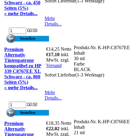
Sofort Lieferbar(1-3 Werktage)
Schwarz - ca. 450
Seiten (5%)
» mehr Details...
Mehr
Details...
Produkt-Nr.
K-HP-C8767EE
€14,25
Netto
Premium
Inhalt
€17,10
inkl.
Alternativ
30 ml
MwSt. zzgl.
Tintenpatrone
Farbe
Versand
kompatibel zu HP
BLACK
339 C8767EE XL
Sofort Lieferbar(1-3 Werktage)
Schwarz - ca. 860
Seiten (5%)
» mehr Details...
Mehr
Details...
Produkt-Nr.
K-HP-C8766EE
€18,35
Netto
Premium
Inhalt
€22,02
inkl.
Alternativ
21 ml
MwSt. zzgl.
Tintenpatrone