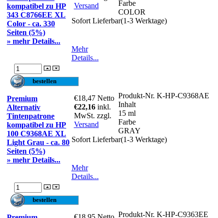
Farbe
Versand
kompatibel zu HP
COLOR
343 C8766EE XL
Sofort Lieferbar(1-3 Werktage)
Color - ca. 330
Seiten (5%)
» mehr Details...
Mehr
Details...
Produkt-Nr.
K-HP-C9368AE
€18,47
Netto
Premium
Inhalt
€22,16
inkl.
Alternativ
15 ml
MwSt. zzgl.
Tintenpatrone
Farbe
Versand
kompatibel zu HP
GRAY
100 C9368AE XL
Sofort Lieferbar(1-3 Werktage)
Light Grau - ca. 80
Seiten (5%)
» mehr Details...
Mehr
Details...
Produkt-Nr.
K-HP-C9363EE
€18,95
Netto
Premium