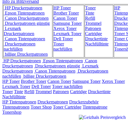
Info zu Blitzversand
HP Druckerpatronen
HP Toner
Toner
HP
Epson Tintenpatronen
Brother Toner
Tinte
Tintenp
Canon Druckerpatronen
Canon Toner
Refill
Drucke
Druckerpatronen günstig
Samsung Toner
Trommel
Drucke
Lexmark
Xerox Toner
Patronen
Tintenp
Druckerpatronen
Lexmark Toner
Cartridge
Toner 
Canon Tintenpatronen
Dell Toner
Druckertinte
Toner C
Druckerpatronen
Toner
Nachfülltinte
Tintenp
nachfüllen
nachfüllen
Toners
billige Druckerpatronen
HP Druckerpatronen
Epson Tintenpatronen
Canon
Druckerpatronen
Druckerpatronen günstig
Lexmark
Druckerpatronen
Canon Tintenpatronen
Druckerpatronen
nachfüllen
billige Druckerpatronen
HP Toner
Brother Toner
Canon Toner
Samsung Toner
Xerox Toner
Lexmark Toner
Dell Toner
Toner nachfüllen
Toner
Tinte
Refill
Trommel
Patronen
Cartridge
Druckertinte
Nachfülltinte
HP Tintenpatronen
Druckerpatronen
Druckerzubehör
Tintenpatronen
Toner Shop
Toner Cartridge
Tintenpatrone
Tonershop