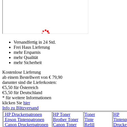
Versandfertig in 24 Std.
Frei Haus Lieferung
mehr Ersparnis
mehr Qualität
mehr Sicherheit
Kostenlose Lieferung
ab einem Bestellwert von € 79,90
darunter sind die Lieferkosten:
€5,50 für Österreich
€5,50 für Deutschland
* für weitere Informationen
klicken Sie
hier
Info zu Blitzversand
HP Druckerpatronen
HP Toner
Toner
HP
Epson Tintenpatronen
Brother Toner
Tinte
Tintenp
Canon Druckerpatronen
Canon Toner
Refill
Drucke