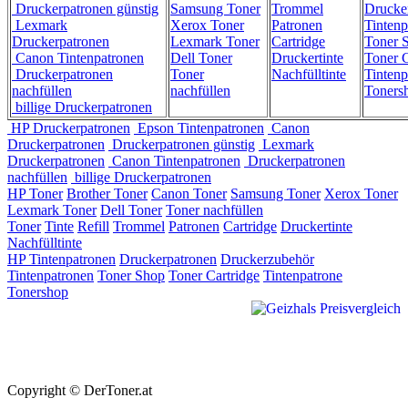
Druckerpatronen günstig
Samsung Toner
Trommel
Drucke
Lexmark
Xerox Toner
Patronen
Tintenp
Druckerpatronen
Lexmark Toner
Cartridge
Toner 
Canon Tintenpatronen
Dell Toner
Druckertinte
Toner C
Druckerpatronen
Toner
Nachfülltinte
Tintenp
nachfüllen
nachfüllen
Toners
billige Druckerpatronen
HP Druckerpatronen
Epson Tintenpatronen
Canon
Druckerpatronen
Druckerpatronen günstig
Lexmark
Druckerpatronen
Canon Tintenpatronen
Druckerpatronen
nachfüllen
billige Druckerpatronen
HP Toner
Brother Toner
Canon Toner
Samsung Toner
Xerox Toner
Lexmark Toner
Dell Toner
Toner nachfüllen
Toner
Tinte
Refill
Trommel
Patronen
Cartridge
Druckertinte
Nachfülltinte
HP Tintenpatronen
Druckerpatronen
Druckerzubehör
Tintenpatronen
Toner Shop
Toner Cartridge
Tintenpatrone
Tonershop
Copyright © DerToner.at