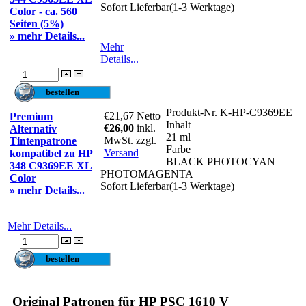
Sofort Lieferbar(1-3 Werktage)
Color - ca. 560
Seiten (5%)
» mehr Details...
Mehr
Details...
Produkt-Nr.
K-HP-C9369EE
€21,67
Netto
Premium
Inhalt
€26,00
inkl.
Alternativ
21 ml
MwSt. zzgl.
Tintenpatrone
Farbe
Versand
kompatibel zu HP
BLACK PHOTOCYAN
348 C9369EE XL
PHOTOMAGENTA
Color
Sofort Lieferbar(1-3 Werktage)
» mehr Details...
Mehr Details...
Original Patronen für HP PSC 1610 V