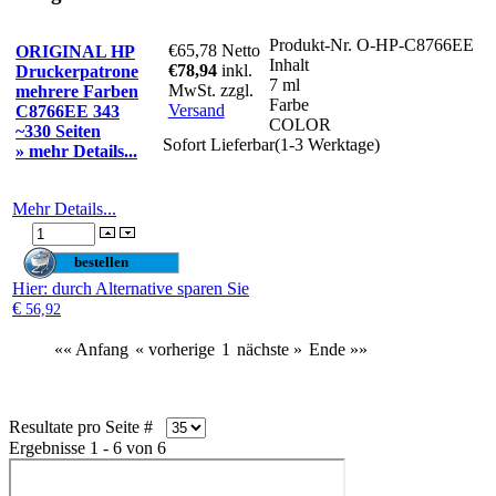
Produkt-Nr.
O-HP-C8766EE
€65,78
Netto
ORIGINAL HP
Inhalt
€78,94
inkl.
Druckerpatrone
7 ml
MwSt. zzgl.
mehrere Farben
Farbe
Versand
C8766EE 343
COLOR
~330 Seiten
Sofort Lieferbar(1-3 Werktage)
» mehr Details...
Mehr Details...
Hier
: durch Alternative sparen Sie
€
56,92
«« Anfang
« vorherige
1
nächste »
Ende »»
Resultate pro Seite #
Ergebnisse 1 - 6 von 6