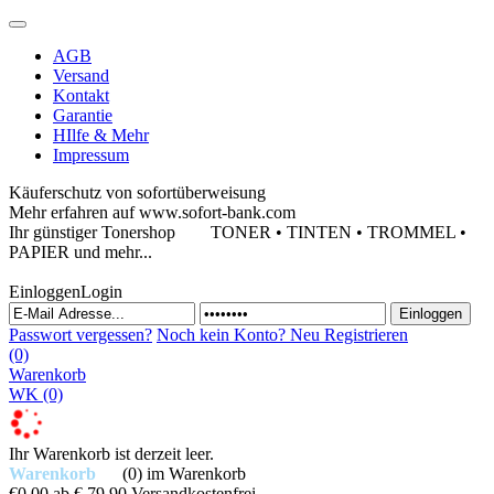
AGB
Versand
Kontakt
Garantie
HIlfe & Mehr
Impressum
Käuferschutz von sofortüberweisung
Mehr erfahren auf www.sofort-bank.com
Ihr günstiger Tonershop
TONER • TINTEN • TROMMEL •
PAPIER und mehr...
Einloggen
Login
Passwort vergessen?
Noch kein Konto?
Neu Registrieren
(0)
Warenkorb
WK
(0)
Ihr Warenkorb ist derzeit leer.
Warenkorb
(0)
im Warenkorb
€0,00
ab € 79,90 Versandkostenfrei