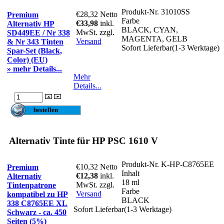
Produkt-Nr.
31010SS
€28,32
Netto
Premium
Farbe
€33,98
inkl.
Alternativ HP
BLACK, CYAN,
MwSt. zzgl.
SD449EE / Nr 338
MAGENTA, GELB
Versand
& Nr 343 Tinten
Sofort Lieferbar(1-3 Werktage)
Spar-Set (Black,
Color) (EU)
» mehr Details...
Mehr
Details...
Alternativ Tinte für HP PSC 1610 V
Produkt-Nr.
K-HP-C8765EE
€10,32
Netto
Premium
Inhalt
€12,38
inkl.
Alternativ
18 ml
MwSt. zzgl.
Tintenpatrone
Farbe
Versand
kompatibel zu HP
BLACK
338 C8765EE XL
Sofort Lieferbar(1-3 Werktage)
Schwarz - ca. 450
Seiten (5%)