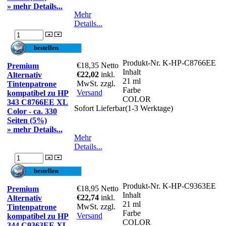
» mehr Details...
Mehr
Details...
Produkt-Nr.
K-HP-C8766EE
€18,35
Netto
Premium
Inhalt
€22,02
inkl.
Alternativ
21 ml
MwSt. zzgl.
Tintenpatrone
Farbe
Versand
kompatibel zu HP
COLOR
343 C8766EE XL
Sofort Lieferbar(1-3 Werktage)
Color - ca. 330
Seiten (5%)
» mehr Details...
Mehr
Details...
Produkt-Nr.
K-HP-C9363EE
€18,95
Netto
Premium
Inhalt
€22,74
inkl.
Alternativ
21 ml
MwSt. zzgl.
Tintenpatrone
Farbe
Versand
kompatibel zu HP
COLOR
344 C9363EE XL