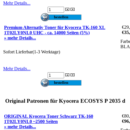
Mehr Details...
€29
Premium Alternativ Toner für Kyocera TK-160 XL
€35
1T02LY0NL0 UHC - ca. 14000 Seiten (5%)
» mehr Details...
Farb
BL
Sofort Lieferbar(1-3 Werktage)
Mehr Details...
Original Patronen für Kyocera ECOSYS P 2035 d
€80
ORIGINAL Kyocera Toner Schwarz TK-160
€96
1T02LY0NL0 ~2500 Seiten
» mehr Details...