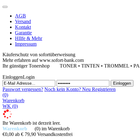
AGB
Versand
Kontakt
Garantie
HIlfe & Mehr
Impressum
Käuferschutz von sofortüberweisung
Mehr erfahren auf www.sofort-bank.com
Ihr günstiger Tonershop
TONER • TINTEN • TROMMEL • PAPIE
Einloggen
Login
Passwort vergessen?
Noch kein Konto?
Neu Registrieren
(0)
Warenkorb
WK
(0)
Ihr Warenkorb ist derzeit leer.
Warenkorb
(0)
im Warenkorb
€0,00
ab € 79,90 Versandkostenfrei