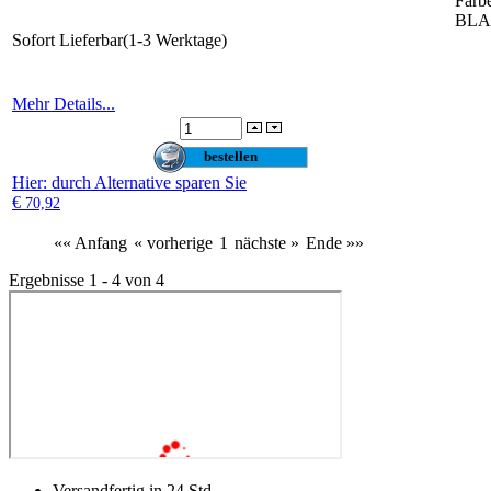
Farb
BL
Sofort Lieferbar(1-3 Werktage)
Mehr Details...
Hier
: durch Alternative sparen Sie
€
70,92
«« Anfang
« vorherige
1
nächste »
Ende »»
Ergebnisse 1 - 4 von 4
Versandfertig in 24 Std.