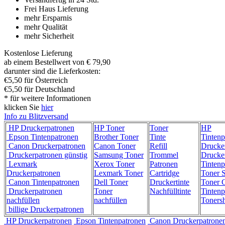
Frei Haus Lieferung
mehr Ersparnis
mehr Qualität
mehr Sicherheit
Kostenlose Lieferung
ab einem Bestellwert von € 79,90
darunter sind die Lieferkosten:
€5,50 für Österreich
€5,50 für Deutschland
* für weitere Informationen
klicken Sie
hier
Info zu Blitzversand
HP Druckerpatronen
HP Toner
Toner
HP
Epson Tintenpatronen
Brother Toner
Tinte
Tintenp
Canon Druckerpatronen
Canon Toner
Refill
Drucke
Druckerpatronen günstig
Samsung Toner
Trommel
Drucke
Lexmark
Xerox Toner
Patronen
Tintenp
Druckerpatronen
Lexmark Toner
Cartridge
Toner 
Canon Tintenpatronen
Dell Toner
Druckertinte
Toner C
Druckerpatronen
Toner
Nachfülltinte
Tintenp
nachfüllen
nachfüllen
Toners
billige Druckerpatronen
HP Druckerpatronen
Epson Tintenpatronen
Canon Druckerpatrone