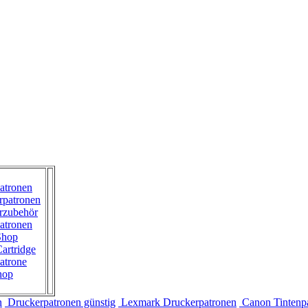
atronen
rpatronen
rzubehör
atronen
Shop
artridge
atrone
hop
n
Druckerpatronen günstig
Lexmark Druckerpatronen
Canon Tintenp