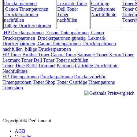
Druckerpatronen
Lexmark Toner
Cartridge
Toner 
Canon Tintenpatronen
Dell Toner
Druckertinte
Toner C
Druckerpatronen
Toner
Nachfülltinte
Tintenp
nachfüllen
nachfüllen
Toners
billige Druckerpatronen
HP Druckerpatronen
Epson Tintenpatronen
Canon
Druckerpatronen
Druckerpatronen günstig
Lexmark
Druckerpatronen
Canon Tintenpatronen
Druckerpatronen
nachfüllen
billige Druckerpatronen
HP Toner
Brother Toner
Canon Toner
Samsung Toner
Xerox Toner
Lexmark Toner
Dell Toner
Toner nachfüllen
Toner
Tinte
Refill
Trommel
Patronen
Cartridge
Druckertinte
Nachfülltinte
HP Tintenpatronen
Druckerpatronen
Druckerzubehör
Tintenpatronen
Toner Shop
Toner Cartridge
Tintenpatrone
Tonershop
Copyright © DerToner.at
AGB
Garantie