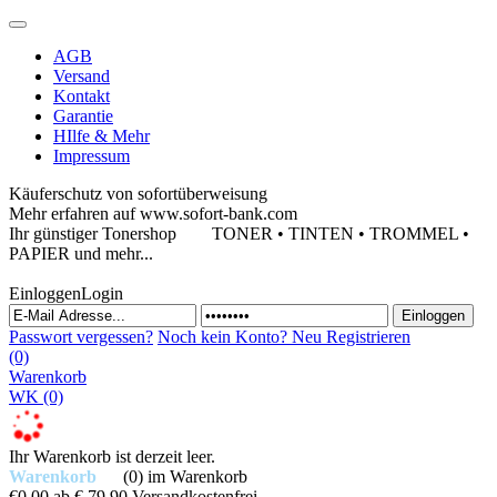
AGB
Versand
Kontakt
Garantie
HIlfe & Mehr
Impressum
Käuferschutz von sofortüberweisung
Mehr erfahren auf www.sofort-bank.com
Ihr günstiger Tonershop
TONER • TINTEN • TROMMEL •
PAPIER und mehr...
Einloggen
Login
Passwort vergessen?
Noch kein Konto?
Neu Registrieren
(0)
Warenkorb
WK
(0)
Ihr Warenkorb ist derzeit leer.
Warenkorb
(0)
im Warenkorb
€0,00
ab € 79,90 Versandkostenfrei