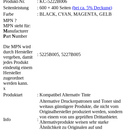
Produkt-Nr.
:
KC-5222B006
Seitenleistung
:
600 + 400 Seiten
(bei ca. 5% Deckung)
Farbe
:
BLACK, CYAN, MAGENTA, GELB
MPN
?
MPN steht für:
M
anufacturer
P
art
N
umber
Die MPN wird
durch Hersteller
:
5225B005, 5227B005
vergeben, damit
jedes Produkt
eindeutig einem
Hersteller
zugeordnet
werden kann.
x
Produktart
:
Kompatibel Alternativ Tinte
Alternative Druckerpatronen und Toner sind
weitaus günstigere Produkte, die nicht vom
Originalhersteller produziert werden, sondern
von einem von uns geprüften Drittanbieter.
Info
:
Alternativprodukte weisen sehr starke
Ähnlichkeit zu Originalen auf und