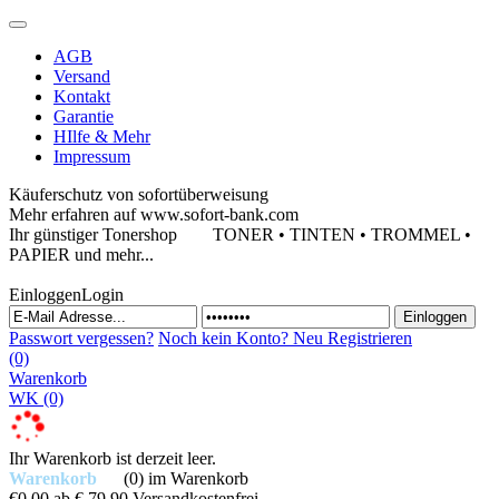
AGB
Versand
Kontakt
Garantie
HIlfe & Mehr
Impressum
Käuferschutz von sofortüberweisung
Mehr erfahren auf www.sofort-bank.com
Ihr günstiger Tonershop
TONER • TINTEN • TROMMEL •
PAPIER und mehr...
Einloggen
Login
Passwort vergessen?
Noch kein Konto?
Neu Registrieren
(0)
Warenkorb
WK
(0)
Ihr Warenkorb ist derzeit leer.
Warenkorb
(0)
im Warenkorb
€0,00
ab € 79,90 Versandkostenfrei