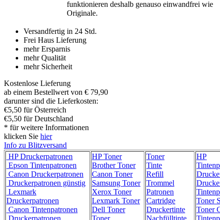
funktionieren deshalb genauso einwandfrei wie
Originale.
Versandfertig in 24 Std.
Frei Haus Lieferung
mehr Ersparnis
mehr Qualität
mehr Sicherheit
Kostenlose Lieferung
ab einem Bestellwert von € 79,90
darunter sind die Lieferkosten:
€5,50 für Österreich
€5,50 für Deutschland
* für weitere Informationen
klicken Sie
hier
Info zu Blitzversand
HP Druckerpatronen
HP Toner
Toner
HP
Epson Tintenpatronen
Brother Toner
Tinte
Tintenp
Canon Druckerpatronen
Canon Toner
Refill
Drucke
Druckerpatronen günstig
Samsung Toner
Trommel
Drucke
Lexmark
Xerox Toner
Patronen
Tintenp
Druckerpatronen
Lexmark Toner
Cartridge
Toner 
Canon Tintenpatronen
Dell Toner
Druckertinte
Toner C
Druckerpatronen
Toner
Nachfülltinte
Tintenp