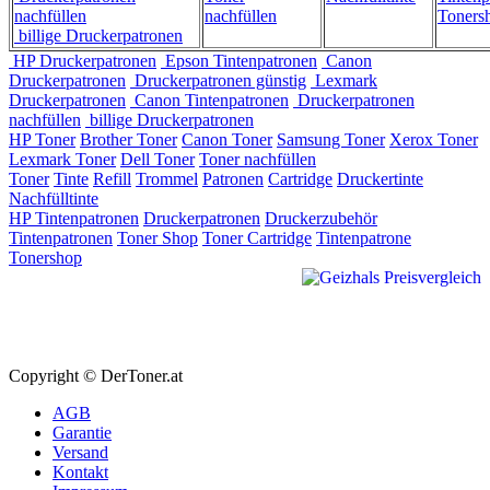
nachfüllen
nachfüllen
Toners
billige Druckerpatronen
HP Druckerpatronen
Epson Tintenpatronen
Canon
Druckerpatronen
Druckerpatronen günstig
Lexmark
Druckerpatronen
Canon Tintenpatronen
Druckerpatronen
nachfüllen
billige Druckerpatronen
HP Toner
Brother Toner
Canon Toner
Samsung Toner
Xerox Toner
Lexmark Toner
Dell Toner
Toner nachfüllen
Toner
Tinte
Refill
Trommel
Patronen
Cartridge
Druckertinte
Nachfülltinte
HP Tintenpatronen
Druckerpatronen
Druckerzubehör
Tintenpatronen
Toner Shop
Toner Cartridge
Tintenpatrone
Tonershop
Copyright © DerToner.at
AGB
Garantie
Versand
Kontakt