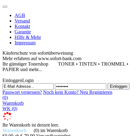
AGB
Versand
Kontakt
Garantie
HIlfe & Mehr
Impressum
Käuferschutz von sofortüberweisung
Mehr erfahren auf www.sofort-bank.com
Ihr günstiger Tonershop
TONER • TINTEN • TROMMEL •
PAPIER und mehr...
Einloggen
Login
Passwort vergessen?
Noch kein Konto?
Neu Registrieren
(0)
Warenkorb
WK
(0)
Ihr Warenkorb ist derzeit leer.
Warenkorb
(0)
im Warenkorb
€0,00
ab € 79,90 Versandkostenfrei