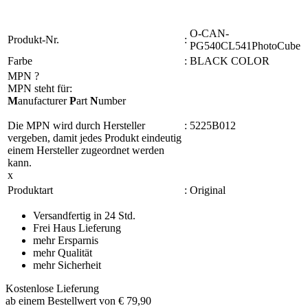
O-CAN-
Produkt-Nr.
:
PG540CL541PhotoCube
Farbe
:
BLACK COLOR
MPN
?
MPN steht für:
M
anufacturer
P
art
N
umber
Die MPN wird durch Hersteller
:
5225B012
vergeben, damit jedes Produkt eindeutig
einem Hersteller zugeordnet werden
kann.
x
Produktart
:
Original
Versandfertig in 24 Std.
Frei Haus Lieferung
mehr Ersparnis
mehr Qualität
mehr Sicherheit
Kostenlose Lieferung
ab einem Bestellwert von € 79,90