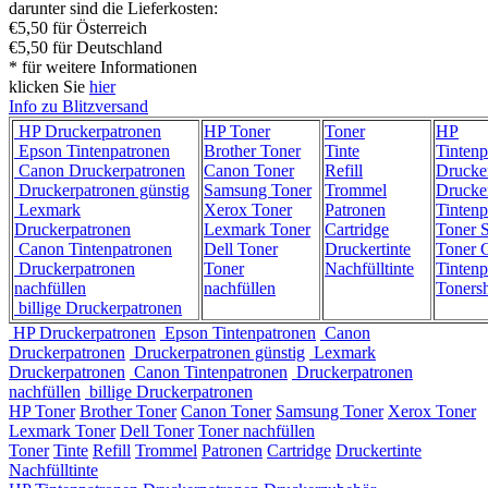
darunter sind die Lieferkosten:
€5,50 für Österreich
€5,50 für Deutschland
* für weitere Informationen
klicken Sie
hier
Info zu Blitzversand
HP Druckerpatronen
HP Toner
Toner
HP
Epson Tintenpatronen
Brother Toner
Tinte
Tintenp
Canon Druckerpatronen
Canon Toner
Refill
Drucke
Druckerpatronen günstig
Samsung Toner
Trommel
Drucke
Lexmark
Xerox Toner
Patronen
Tintenp
Druckerpatronen
Lexmark Toner
Cartridge
Toner 
Canon Tintenpatronen
Dell Toner
Druckertinte
Toner C
Druckerpatronen
Toner
Nachfülltinte
Tintenp
nachfüllen
nachfüllen
Toners
billige Druckerpatronen
HP Druckerpatronen
Epson Tintenpatronen
Canon
Druckerpatronen
Druckerpatronen günstig
Lexmark
Druckerpatronen
Canon Tintenpatronen
Druckerpatronen
nachfüllen
billige Druckerpatronen
HP Toner
Brother Toner
Canon Toner
Samsung Toner
Xerox Toner
Lexmark Toner
Dell Toner
Toner nachfüllen
Toner
Tinte
Refill
Trommel
Patronen
Cartridge
Druckertinte
Nachfülltinte