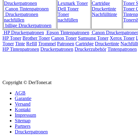
Druckerpatronen
Lexmark Toner
Cartridge
Toner 
Canon Tintenpatronen
Dell Toner
Druckertinte
Toner C
Druckerpatronen
Toner
Nachfülltinte
Tintenp
nachfüllen
nachfüllen
Toners
billige Druckerpatronen
HP Druckerpatronen
Epson Tintenpatronen
Canon Druckerpatrone
HP Toner
Brother Toner
Canon Toner
Samsung Toner
Xerox Toner
Toner
Tinte
Refill
Trommel
Patronen
Cartridge
Druckertinte
Nachfüllt
HP Tintenpatronen
Druckerpatronen
Druckerzubehör
Tintenpatronen
Copyright © DerToner.at
AGB
Garantie
Versand
Kontakt
Impressum
Sitemap
Partners
Druckerpatronen