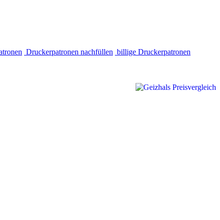
atronen
Druckerpatronen nachfüllen
billige Druckerpatronen