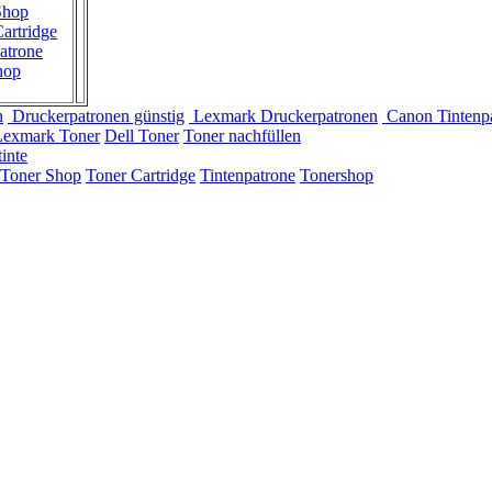
Shop
artridge
atrone
hop
n
Druckerpatronen günstig
Lexmark Druckerpatronen
Canon Tintenp
Lexmark Toner
Dell Toner
Toner nachfüllen
inte
Toner Shop
Toner Cartridge
Tintenpatrone
Tonershop