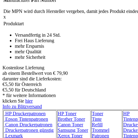
M
anufacturer
P
art
N
umber
Die MPN wird durch Hersteller vergeben, damit jedes Produkt eindeu
x
Produktart
Versandfertig in 24 Std.
Frei Haus Lieferung
mehr Ersparnis
mehr Qualität
mehr Sicherheit
Kostenlose Lieferung
ab einem Bestellwert von € 79,90
darunter sind die Lieferkosten:
€5,50 für Österreich
€5,50 für Deutschland
* für weitere Informationen
klicken Sie
hier
Info zu Blitzversand
HP Druckerpatronen
HP Toner
Toner
HP
Epson Tintenpatronen
Brother Toner
Tinte
Tintenp
Canon Druckerpatronen
Canon Toner
Refill
Drucke
Druckerpatronen günstig
Samsung Toner
Trommel
Drucke
Lexmark
Xerox Toner
Patronen
Tintenp