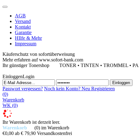
AGB
Versand
Kontakt
Garantie
HIlfe & Mehr
Impressum
Käuferschutz von sofortüberweisung
Mehr erfahren auf www.sofort-bank.com
Ihr günstiger Tonershop
TONER • TINTEN • TROMMEL • PAPIE
Einloggen
Login
Passwort vergessen?
Noch kein Konto?
Neu Registrieren
(0)
Warenkorb
WK
(0)
Ihr Warenkorb ist derzeit leer.
Warenkorb
(0)
im Warenkorb
€0,00
ab € 79,90 Versandkostenfrei