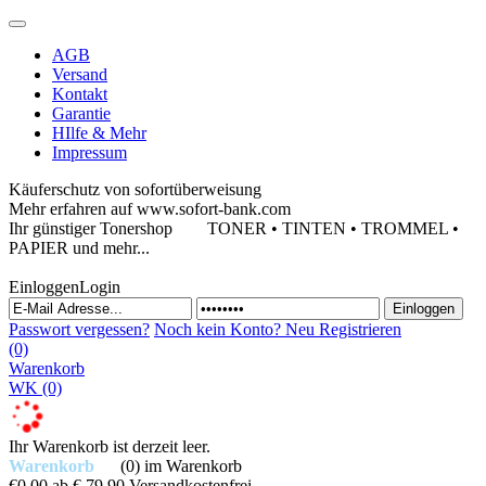
AGB
Versand
Kontakt
Garantie
HIlfe & Mehr
Impressum
Käuferschutz von sofortüberweisung
Mehr erfahren auf www.sofort-bank.com
Ihr günstiger Tonershop
TONER • TINTEN • TROMMEL •
PAPIER und mehr...
Einloggen
Login
Passwort vergessen?
Noch kein Konto?
Neu Registrieren
(0)
Warenkorb
WK
(0)
Ihr Warenkorb ist derzeit leer.
Warenkorb
(0)
im Warenkorb
€0,00
ab € 79,90 Versandkostenfrei