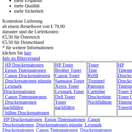
mehr Ersparnis
mehr Qualität
mehr Sicherheit
Kostenlose Lieferung
ab einem Bestellwert von € 79,90
darunter sind die Lieferkosten:
€5,50 für Österreich
€5,50 für Deutschland
* für weitere Informationen
klicken Sie
hier
Info zu Blitzversand
HP Druckerpatronen
HP Toner
Toner
HP
Epson Tintenpatronen
Brother Toner
Tinte
Tintenp
Canon Druckerpatronen
Canon Toner
Refill
Drucke
Druckerpatronen günstig
Samsung Toner
Trommel
Drucke
Lexmark
Xerox Toner
Patronen
Tintenp
Druckerpatronen
Lexmark Toner
Cartridge
Toner 
Canon Tintenpatronen
Dell Toner
Druckertinte
Toner C
Druckerpatronen
Toner
Nachfülltinte
Tintenp
nachfüllen
nachfüllen
Toners
billige Druckerpatronen
HP Druckerpatronen
Epson Tintenpatronen
Canon
Druckerpatronen
Druckerpatronen günstig
Lexmark
Druckerpatronen
Canon Tintenpatronen
Druckerpatronen