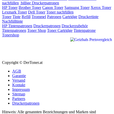
nachfüllen
billige Druckerpatronen
HP Toner
Brother Toner
Canon Toner
Samsung Toner
Xerox Toner
Lexmark Toner
Dell Toner
Toner nachfüllen
Toner
Tinte
Refill
Trommel
Patronen
Cartridge
Druckertinte
Nachfülltinte
HP Tintenpatronen
Druckerpatronen
Druckerzubehör
Tintenpatronen
Toner Shop
Toner Cartridge
Tintenpatrone
Tonershop
Copyright © DerToner.at
AGB
Garantie
Versand
Kontakt
Impressum
Sitemap
Partners
Druckerpatronen
Hinweis: Alle genannten Bezeichnungen und Marken sind