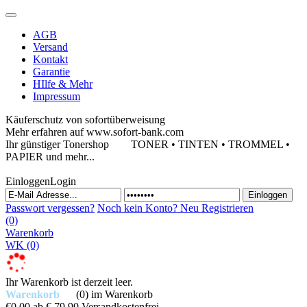
AGB
Versand
Kontakt
Garantie
HIlfe & Mehr
Impressum
Käuferschutz von sofortüberweisung
Mehr erfahren auf www.sofort-bank.com
Ihr günstiger Tonershop
TONER • TINTEN • TROMMEL •
PAPIER und mehr...
Einloggen
Login
Passwort vergessen?
Noch kein Konto?
Neu Registrieren
(0)
Warenkorb
WK
(0)
Ihr Warenkorb ist derzeit leer.
Warenkorb
(0)
im Warenkorb
€0,00
ab € 79,90 Versandkostenfrei