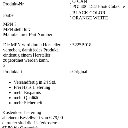
O-CAN-
Produkt-Nr.
:
PG540CL541PhotoCubeCre
BLACK COLOR
Farbe
:
ORANGE WHITE
MPN
?
MPN steht für:
M
anufacturer
P
art
N
umber
Die MPN wird durch Hersteller
:
5225B018
vergeben, damit jedes Produkt
eindeutig einem Hersteller
zugeordnet werden kann.
x
Produktart
:
Original
Versandfertig in 24 Std.
Frei Haus Lieferung
mehr Ersparnis
mehr Qualität
mehr Sicherheit
Kostenlose Lieferung
ab einem Bestellwert von € 79,90
darunter sind die Lieferkosten:
€5,50 für Österreich