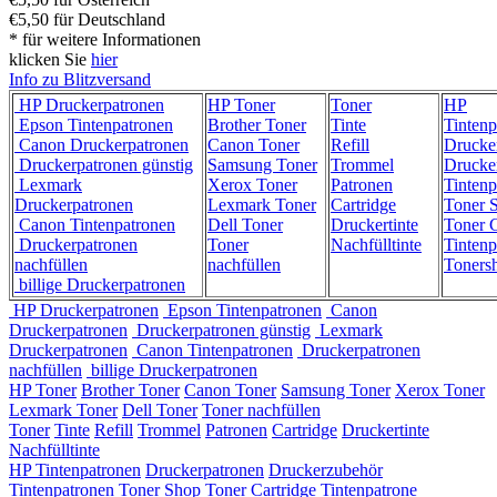
€5,50 für Deutschland
* für weitere Informationen
klicken Sie
hier
Info zu Blitzversand
HP Druckerpatronen
HP Toner
Toner
HP
Epson Tintenpatronen
Brother Toner
Tinte
Tintenp
Canon Druckerpatronen
Canon Toner
Refill
Drucke
Druckerpatronen günstig
Samsung Toner
Trommel
Drucke
Lexmark
Xerox Toner
Patronen
Tintenp
Druckerpatronen
Lexmark Toner
Cartridge
Toner 
Canon Tintenpatronen
Dell Toner
Druckertinte
Toner C
Druckerpatronen
Toner
Nachfülltinte
Tintenp
nachfüllen
nachfüllen
Toners
billige Druckerpatronen
HP Druckerpatronen
Epson Tintenpatronen
Canon
Druckerpatronen
Druckerpatronen günstig
Lexmark
Druckerpatronen
Canon Tintenpatronen
Druckerpatronen
nachfüllen
billige Druckerpatronen
HP Toner
Brother Toner
Canon Toner
Samsung Toner
Xerox Toner
Lexmark Toner
Dell Toner
Toner nachfüllen
Toner
Tinte
Refill
Trommel
Patronen
Cartridge
Druckertinte
Nachfülltinte
HP Tintenpatronen
Druckerpatronen
Druckerzubehör
Tintenpatronen
Toner Shop
Toner Cartridge
Tintenpatrone