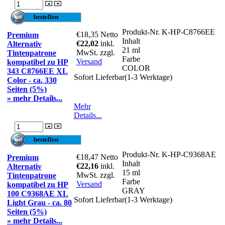
Produkt-Nr.
K-HP-C8766EE
€18,35
Netto
Premium
Inhalt
€22,02
inkl.
Alternativ
21 ml
MwSt. zzgl.
Tintenpatrone
Farbe
Versand
kompatibel zu HP
COLOR
343 C8766EE XL
Sofort Lieferbar(1-3 Werktage)
Color - ca. 330
Seiten (5%)
» mehr Details...
Mehr
Details...
Produkt-Nr.
K-HP-C9368AE
€18,47
Netto
Premium
Inhalt
€22,16
inkl.
Alternativ
15 ml
MwSt. zzgl.
Tintenpatrone
Farbe
Versand
kompatibel zu HP
GRAY
100 C9368AE XL
Sofort Lieferbar(1-3 Werktage)
Light Grau - ca. 80
Seiten (5%)
» mehr Details...