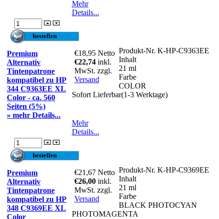
Mehr
Details...
Produkt-Nr.
K-HP-C9363EE
€18,95
Netto
Premium
Inhalt
€22,74
inkl.
Alternativ
21 ml
MwSt. zzgl.
Tintenpatrone
Farbe
Versand
kompatibel zu HP
COLOR
344 C9363EE XL
Sofort Lieferbar(1-3 Werktage)
Color - ca. 560
Seiten (5%)
» mehr Details...
Mehr
Details...
Produkt-Nr.
K-HP-C9369EE
€21,67
Netto
Premium
Inhalt
€26,00
inkl.
Alternativ
21 ml
MwSt. zzgl.
Tintenpatrone
Farbe
Versand
kompatibel zu HP
BLACK PHOTOCYAN
348 C9369EE XL
PHOTOMAGENTA
Color