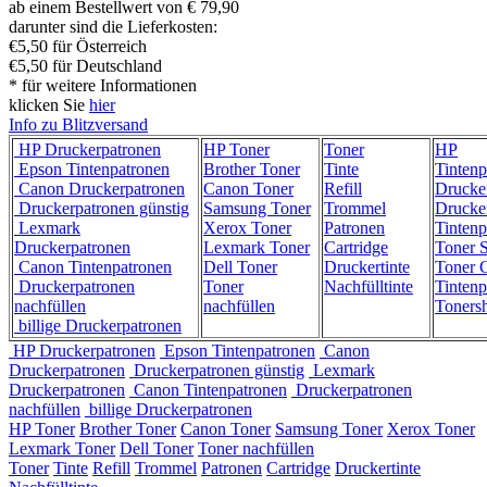
ab einem Bestellwert von € 79,90
darunter sind die Lieferkosten:
€5,50 für Österreich
€5,50 für Deutschland
* für weitere Informationen
klicken Sie
hier
Info zu Blitzversand
HP Druckerpatronen
HP Toner
Toner
HP
Epson Tintenpatronen
Brother Toner
Tinte
Tintenp
Canon Druckerpatronen
Canon Toner
Refill
Drucke
Druckerpatronen günstig
Samsung Toner
Trommel
Drucke
Lexmark
Xerox Toner
Patronen
Tintenp
Druckerpatronen
Lexmark Toner
Cartridge
Toner 
Canon Tintenpatronen
Dell Toner
Druckertinte
Toner C
Druckerpatronen
Toner
Nachfülltinte
Tintenp
nachfüllen
nachfüllen
Toners
billige Druckerpatronen
HP Druckerpatronen
Epson Tintenpatronen
Canon
Druckerpatronen
Druckerpatronen günstig
Lexmark
Druckerpatronen
Canon Tintenpatronen
Druckerpatronen
nachfüllen
billige Druckerpatronen
HP Toner
Brother Toner
Canon Toner
Samsung Toner
Xerox Toner
Lexmark Toner
Dell Toner
Toner nachfüllen
Toner
Tinte
Refill
Trommel
Patronen
Cartridge
Druckertinte