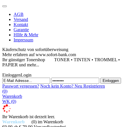
AGB
Versand
Kontakt
Garantie
HIlfe & Mehr
Impressum
Käuferschutz von sofortüberweisung
Mehr erfahren auf www.sofort-bank.com
Ihr günstiger Tonershop
TONER • TINTEN • TROMMEL •
PAPIER und mehr...
Einloggen
Login
Passwort vergessen?
Noch kein Konto?
Neu Registrieren
(0)
Warenkorb
WK
(0)
Ihr Warenkorb ist derzeit leer.
Warenkorb
(0)
im Warenkorb
€0,00
ab € 79,90 Versandkostenfrei