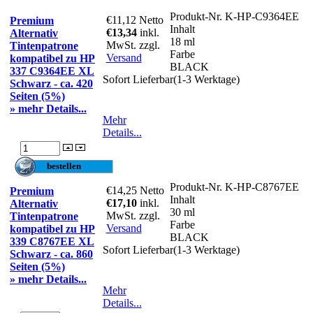
Produkt-Nr.
K-HP-C9364EE
€11,12
Netto
Premium
Inhalt
€13,34
inkl.
Alternativ
18 ml
MwSt. zzgl.
Tintenpatrone
Farbe
Versand
kompatibel zu HP
BLACK
337 C9364EE XL
Sofort Lieferbar(1-3 Werktage)
Schwarz - ca. 420
Seiten (5%)
» mehr Details...
Mehr
Details...
Produkt-Nr.
K-HP-C8767EE
€14,25
Netto
Premium
Inhalt
€17,10
inkl.
Alternativ
30 ml
MwSt. zzgl.
Tintenpatrone
Farbe
Versand
kompatibel zu HP
BLACK
339 C8767EE XL
Sofort Lieferbar(1-3 Werktage)
Schwarz - ca. 860
Seiten (5%)
» mehr Details...
Mehr
Details...