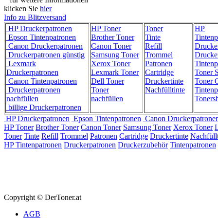
klicken Sie
hier
Info zu Blitzversand
HP Druckerpatronen
HP Toner
Toner
HP
Epson Tintenpatronen
Brother Toner
Tinte
Tintenp
Canon Druckerpatronen
Canon Toner
Refill
Drucke
Druckerpatronen günstig
Samsung Toner
Trommel
Drucke
Lexmark
Xerox Toner
Patronen
Tintenp
Druckerpatronen
Lexmark Toner
Cartridge
Toner 
Canon Tintenpatronen
Dell Toner
Druckertinte
Toner C
Druckerpatronen
Toner
Nachfülltinte
Tintenp
nachfüllen
nachfüllen
Toners
billige Druckerpatronen
HP Druckerpatronen
Epson Tintenpatronen
Canon Druckerpatrone
HP Toner
Brother Toner
Canon Toner
Samsung Toner
Xerox Toner
Toner
Tinte
Refill
Trommel
Patronen
Cartridge
Druckertinte
Nachfüllt
HP Tintenpatronen
Druckerpatronen
Druckerzubehör
Tintenpatronen
Copyright © DerToner.at
AGB