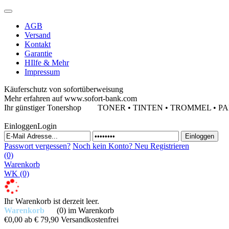
AGB
Versand
Kontakt
Garantie
HIlfe & Mehr
Impressum
Käuferschutz von sofortüberweisung
Mehr erfahren auf www.sofort-bank.com
Ihr günstiger Tonershop
TONER • TINTEN • TROMMEL • PAPIE
Einloggen
Login
Passwort vergessen?
Noch kein Konto?
Neu Registrieren
(0)
Warenkorb
WK
(0)
Ihr Warenkorb ist derzeit leer.
Warenkorb
(0)
im Warenkorb
€0,00
ab € 79,90 Versandkostenfrei