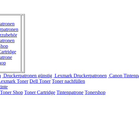
atronen
rpatronen
rzubehör
atronen
Shop
artridge
atrone
hop
n
Druckerpatronen günstig
Lexmark Druckerpatronen
Canon Tintenp
Lexmark Toner
Dell Toner
Toner nachfüllen
inte
Toner Shop
Toner Cartridge
Tintenpatrone
Tonershop