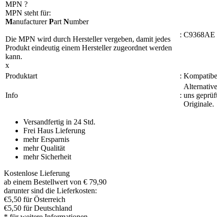
MPN
?
MPN steht für:
M
anufacturer
P
art
N
umber
:
C9368AE
Die MPN wird durch Hersteller vergeben, damit jedes
Produkt eindeutig einem Hersteller zugeordnet werden
kann.
x
Produktart
:
Kompatibel
Alternativ
Info
:
uns geprüf
Originale.
Versandfertig in 24 Std.
Frei Haus Lieferung
mehr Ersparnis
mehr Qualität
mehr Sicherheit
Kostenlose Lieferung
ab einem Bestellwert von € 79,90
darunter sind die Lieferkosten:
€5,50 für Österreich
€5,50 für Deutschland
* für weitere Informationen