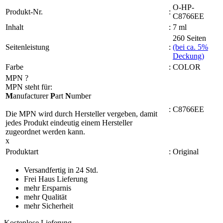
O-HP-
Produkt-Nr.
:
C8766EE
Inhalt
:
7 ml
260 Seiten
Seitenleistung
:
(bei ca. 5%
Deckung)
Farbe
:
COLOR
MPN
?
MPN steht für:
M
anufacturer
P
art
N
umber
:
C8766EE
Die MPN wird durch Hersteller vergeben, damit
jedes Produkt eindeutig einem Hersteller
zugeordnet werden kann.
x
Produktart
:
Original
Versandfertig in 24 Std.
Frei Haus Lieferung
mehr Ersparnis
mehr Qualität
mehr Sicherheit
Kostenlose Lieferung