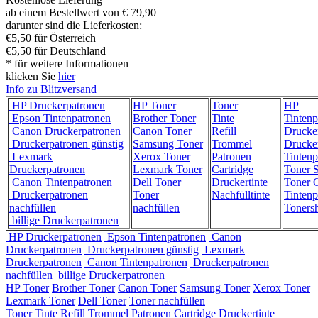
ab einem Bestellwert von € 79,90
darunter sind die Lieferkosten:
€5,50 für Österreich
€5,50 für Deutschland
* für weitere Informationen
klicken Sie
hier
Info zu Blitzversand
HP Druckerpatronen
HP Toner
Toner
HP
Epson Tintenpatronen
Brother Toner
Tinte
Tintenp
Canon Druckerpatronen
Canon Toner
Refill
Drucke
Druckerpatronen günstig
Samsung Toner
Trommel
Drucke
Lexmark
Xerox Toner
Patronen
Tintenp
Druckerpatronen
Lexmark Toner
Cartridge
Toner 
Canon Tintenpatronen
Dell Toner
Druckertinte
Toner C
Druckerpatronen
Toner
Nachfülltinte
Tintenp
nachfüllen
nachfüllen
Toners
billige Druckerpatronen
HP Druckerpatronen
Epson Tintenpatronen
Canon
Druckerpatronen
Druckerpatronen günstig
Lexmark
Druckerpatronen
Canon Tintenpatronen
Druckerpatronen
nachfüllen
billige Druckerpatronen
HP Toner
Brother Toner
Canon Toner
Samsung Toner
Xerox Toner
Lexmark Toner
Dell Toner
Toner nachfüllen
Toner
Tinte
Refill
Trommel
Patronen
Cartridge
Druckertinte