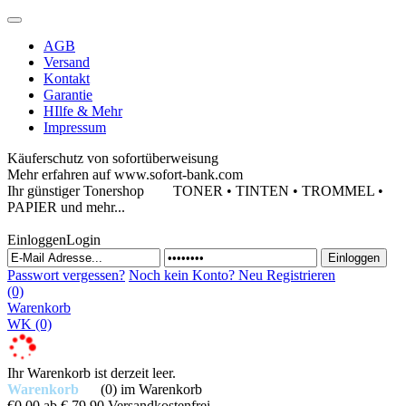
AGB
Versand
Kontakt
Garantie
HIlfe & Mehr
Impressum
Käuferschutz von sofortüberweisung
Mehr erfahren auf www.sofort-bank.com
Ihr günstiger Tonershop
TONER • TINTEN • TROMMEL •
PAPIER und mehr...
Einloggen
Login
Passwort vergessen?
Noch kein Konto?
Neu Registrieren
(0)
Warenkorb
WK
(0)
Ihr Warenkorb ist derzeit leer.
Warenkorb
(0)
im Warenkorb
€0,00
ab € 79,90 Versandkostenfrei