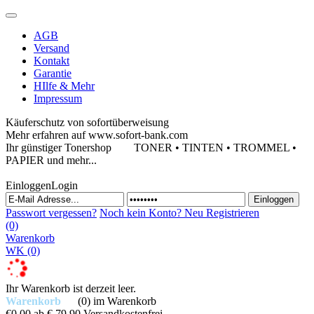
AGB
Versand
Kontakt
Garantie
HIlfe & Mehr
Impressum
Käuferschutz von sofortüberweisung
Mehr erfahren auf www.sofort-bank.com
Ihr günstiger Tonershop
TONER • TINTEN • TROMMEL •
PAPIER und mehr...
Einloggen
Login
Passwort vergessen?
Noch kein Konto?
Neu Registrieren
(0)
Warenkorb
WK
(0)
Ihr Warenkorb ist derzeit leer.
Warenkorb
(0)
im Warenkorb
€0,00
ab € 79,90 Versandkostenfrei