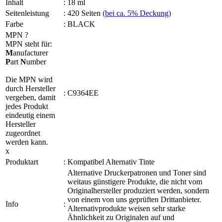
Inhalt
:
18 ml
Seitenleistung
:
420 Seiten
(bei ca. 5% Deckung)
Farbe
:
BLACK
MPN
?
MPN steht für:
M
anufacturer
P
art
N
umber
Die MPN wird
durch Hersteller
:
C9364EE
vergeben, damit
jedes Produkt
eindeutig einem
Hersteller
zugeordnet
werden kann.
x
Produktart
:
Kompatibel Alternativ Tinte
Alternative Druckerpatronen und Toner sind
weitaus günstigere Produkte, die nicht vom
Originalhersteller produziert werden, sondern
von einem von uns geprüften Drittanbieter.
Info
:
Alternativprodukte weisen sehr starke
Ähnlichkeit zu Originalen auf und