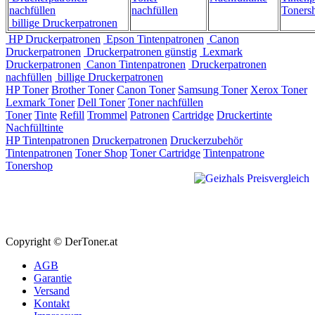
nachfüllen
nachfüllen
Toners
billige Druckerpatronen
HP Druckerpatronen
Epson Tintenpatronen
Canon
Druckerpatronen
Druckerpatronen günstig
Lexmark
Druckerpatronen
Canon Tintenpatronen
Druckerpatronen
nachfüllen
billige Druckerpatronen
HP Toner
Brother Toner
Canon Toner
Samsung Toner
Xerox Toner
Lexmark Toner
Dell Toner
Toner nachfüllen
Toner
Tinte
Refill
Trommel
Patronen
Cartridge
Druckertinte
Nachfülltinte
HP Tintenpatronen
Druckerpatronen
Druckerzubehör
Tintenpatronen
Toner Shop
Toner Cartridge
Tintenpatrone
Tonershop
Copyright © DerToner.at
AGB
Garantie
Versand
Kontakt