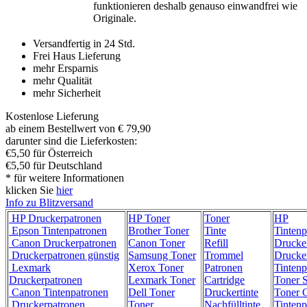
funktionieren deshalb genauso einwandfrei wie
Originale.
Versandfertig in 24 Std.
Frei Haus Lieferung
mehr Ersparnis
mehr Qualität
mehr Sicherheit
Kostenlose Lieferung
ab einem Bestellwert von € 79,90
darunter sind die Lieferkosten:
€5,50 für Österreich
€5,50 für Deutschland
* für weitere Informationen
klicken Sie
hier
Info zu Blitzversand
HP Druckerpatronen
HP Toner
Toner
HP
Epson Tintenpatronen
Brother Toner
Tinte
Tintenp
Canon Druckerpatronen
Canon Toner
Refill
Drucke
Druckerpatronen günstig
Samsung Toner
Trommel
Drucke
Lexmark
Xerox Toner
Patronen
Tintenp
Druckerpatronen
Lexmark Toner
Cartridge
Toner 
Canon Tintenpatronen
Dell Toner
Druckertinte
Toner C
Druckerpatronen
Toner
Nachfülltinte
Tintenp