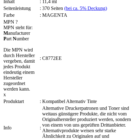
Inhalt
:
11,4 ml
Seitenleistung
:
370 Seiten
(bei ca. 5% Deckung)
Farbe
:
MAGENTA
MPN
?
MPN steht für:
M
anufacturer
P
art
N
umber
Die MPN wird
durch Hersteller
:
C8772EE
vergeben, damit
jedes Produkt
eindeutig einem
Hersteller
zugeordnet
werden kann.
x
Produktart
:
Kompatibel Alternativ Tinte
Alternative Druckerpatronen und Toner sind
weitaus günstigere Produkte, die nicht vom
Originalhersteller produziert werden, sondern
von einem von uns geprüften Drittanbieter.
Info
:
Alternativprodukte weisen sehr starke
Ähnlichkeit zu Originalen auf und