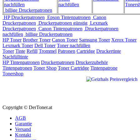
nachfüllen
nachfüllen
Toners
billige Druckerpatronen
HP Druckerpatronen
Epson Tintenpatronen
Canon
Druckerpatronen
Druckerpatronen günstig
Lexmark
Druckerpatronen
Canon Tintenpatronen
Druckerpatronen
nachfüllen
billige Druckerpatronen
HP Toner
Brother Toner
Canon Toner
Samsung Toner
Xerox Toner
Lexmark Toner
Dell Toner
Toner nachfüllen
Toner
Tinte
Refill
Trommel
Patronen
Cartridge
Druckertinte
Nachfülltinte
HP Tintenpatronen
Druckerpatronen
Druckerzubehör
Tintenpatronen
Toner Shop
Toner Cartridge
Tintenpatrone
Tonershop
Copyright © DerToner.at
AGB
Garantie
Versand
Kontakt