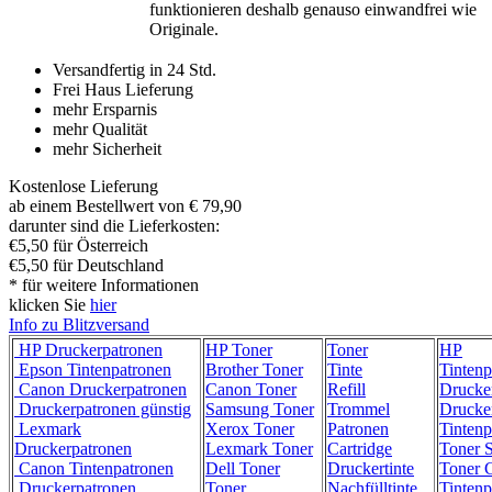
funktionieren deshalb genauso einwandfrei wie
Originale.
Versandfertig in 24 Std.
Frei Haus Lieferung
mehr Ersparnis
mehr Qualität
mehr Sicherheit
Kostenlose Lieferung
ab einem Bestellwert von € 79,90
darunter sind die Lieferkosten:
€5,50 für Österreich
€5,50 für Deutschland
* für weitere Informationen
klicken Sie
hier
Info zu Blitzversand
HP Druckerpatronen
HP Toner
Toner
HP
Epson Tintenpatronen
Brother Toner
Tinte
Tintenp
Canon Druckerpatronen
Canon Toner
Refill
Drucke
Druckerpatronen günstig
Samsung Toner
Trommel
Drucke
Lexmark
Xerox Toner
Patronen
Tintenp
Druckerpatronen
Lexmark Toner
Cartridge
Toner 
Canon Tintenpatronen
Dell Toner
Druckertinte
Toner C
Druckerpatronen
Toner
Nachfülltinte
Tintenp