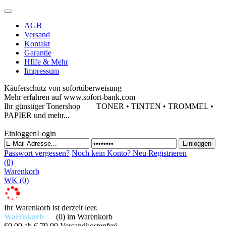
AGB
Versand
Kontakt
Garantie
HIlfe & Mehr
Impressum
Käuferschutz von sofortüberweisung
Mehr erfahren auf www.sofort-bank.com
Ihr günstiger Tonershop
TONER • TINTEN • TROMMEL •
PAPIER und mehr...
Einloggen
Login
Passwort vergessen?
Noch kein Konto?
Neu Registrieren
(0)
Warenkorb
WK
(0)
Ihr Warenkorb ist derzeit leer.
Warenkorb
(0)
im Warenkorb
€0,00
ab € 79,90 Versandkostenfrei