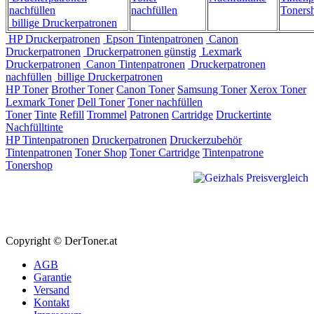
nachfüllen
nachfüllen
Toners
billige Druckerpatronen
HP Druckerpatronen
Epson Tintenpatronen
Canon
Druckerpatronen
Druckerpatronen günstig
Lexmark
Druckerpatronen
Canon Tintenpatronen
Druckerpatronen
nachfüllen
billige Druckerpatronen
HP Toner
Brother Toner
Canon Toner
Samsung Toner
Xerox Toner
Lexmark Toner
Dell Toner
Toner nachfüllen
Toner
Tinte
Refill
Trommel
Patronen
Cartridge
Druckertinte
Nachfülltinte
HP Tintenpatronen
Druckerpatronen
Druckerzubehör
Tintenpatronen
Toner Shop
Toner Cartridge
Tintenpatrone
Tonershop
Copyright © DerToner.at
AGB
Garantie
Versand
Kontakt