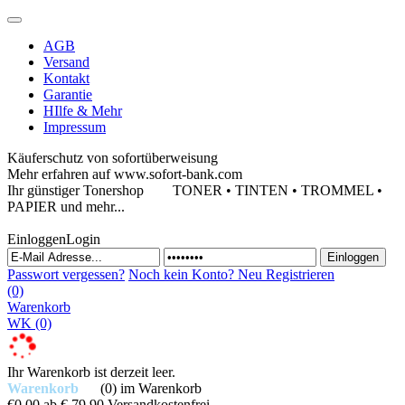
AGB
Versand
Kontakt
Garantie
HIlfe & Mehr
Impressum
Käuferschutz von sofortüberweisung
Mehr erfahren auf www.sofort-bank.com
Ihr günstiger Tonershop
TONER • TINTEN • TROMMEL •
PAPIER und mehr...
Einloggen
Login
Passwort vergessen?
Noch kein Konto?
Neu Registrieren
(0)
Warenkorb
WK
(0)
Ihr Warenkorb ist derzeit leer.
Warenkorb
(0)
im Warenkorb
€0,00
ab € 79,90 Versandkostenfrei