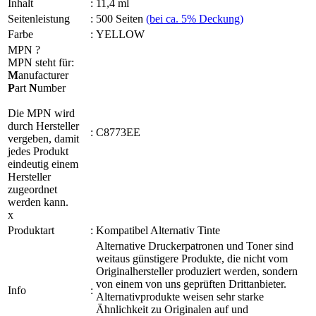
Inhalt
:
11,4 ml
Seitenleistung
:
500 Seiten
(bei ca. 5% Deckung)
Farbe
:
YELLOW
MPN
?
MPN steht für:
M
anufacturer
P
art
N
umber
Die MPN wird
durch Hersteller
:
C8773EE
vergeben, damit
jedes Produkt
eindeutig einem
Hersteller
zugeordnet
werden kann.
x
Produktart
:
Kompatibel Alternativ Tinte
Alternative Druckerpatronen und Toner sind
weitaus günstigere Produkte, die nicht vom
Originalhersteller produziert werden, sondern
von einem von uns geprüften Drittanbieter.
Info
:
Alternativprodukte weisen sehr starke
Ähnlichkeit zu Originalen auf und