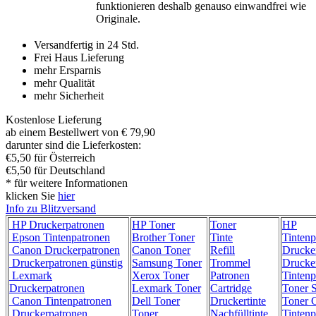
funktionieren deshalb genauso einwandfrei wie
Originale.
Versandfertig in 24 Std.
Frei Haus Lieferung
mehr Ersparnis
mehr Qualität
mehr Sicherheit
Kostenlose Lieferung
ab einem Bestellwert von € 79,90
darunter sind die Lieferkosten:
€5,50 für Österreich
€5,50 für Deutschland
* für weitere Informationen
klicken Sie
hier
Info zu Blitzversand
HP Druckerpatronen
HP Toner
Toner
HP
Epson Tintenpatronen
Brother Toner
Tinte
Tintenp
Canon Druckerpatronen
Canon Toner
Refill
Drucke
Druckerpatronen günstig
Samsung Toner
Trommel
Drucke
Lexmark
Xerox Toner
Patronen
Tintenp
Druckerpatronen
Lexmark Toner
Cartridge
Toner 
Canon Tintenpatronen
Dell Toner
Druckertinte
Toner C
Druckerpatronen
Toner
Nachfülltinte
Tintenp