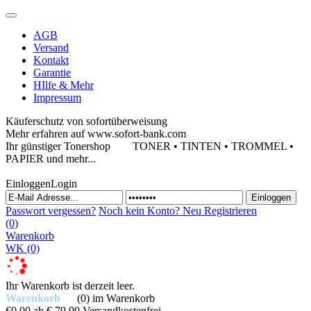
AGB
Versand
Kontakt
Garantie
HIlfe & Mehr
Impressum
Käuferschutz von sofortüberweisung
Mehr erfahren auf www.sofort-bank.com
Ihr günstiger Tonershop
TONER • TINTEN • TROMMEL •
PAPIER und mehr...
Einloggen
Login
Passwort vergessen?
Noch kein Konto?
Neu Registrieren
(0)
Warenkorb
WK
(0)
Ihr Warenkorb ist derzeit leer.
Warenkorb
(0)
im Warenkorb
€0,00
ab € 79,90 Versandkostenfrei