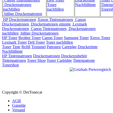
Canon Tintenpatronen
Dell Toner
Druckertinte
Toner C
Druckerpatronen
Toner
Nachfülltinte
Tintenp
nachfüllen
nachfüllen
Toners
billige Druckerpatronen
HP Druckerpatronen
Epson Tintenpatronen
Canon
Druckerpatronen
Druckerpatronen günstig
Lexmark
Druckerpatronen
Canon Tintenpatronen
Druckerpatronen
nachfüllen
billige Druckerpatronen
HP Toner
Brother Toner
Canon Toner
Samsung Toner
Xerox Toner
Lexmark Toner
Dell Toner
Toner nachfüllen
Toner
Tinte
Refill
Trommel
Patronen
Cartridge
Druckertinte
Nachfülltinte
HP Tintenpatronen
Druckerpatronen
Druckerzubehör
Tintenpatronen
Toner Shop
Toner Cartridge
Tintenpatrone
Tonershop
Copyright © DerToner.at
AGB
Garantie
Versand