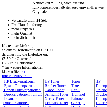
Ähnlichkeit zu Originalen auf und
funktionieren deshalb genauso einwandfrei wie
Originale.
Versandfertig in 24 Std.
Frei Haus Lieferung
mehr Ersparnis
mehr Qualität
mehr Sicherheit
Kostenlose Lieferung
ab einem Bestellwert von € 79,90
darunter sind die Lieferkosten:
€5,50 für Österreich
€5,50 für Deutschland
* für weitere Informationen
klicken Sie
hier
Info zu Blitzversand
HP Druckerpatronen
HP Toner
Toner
HP
Epson Tintenpatronen
Brother Toner
Tinte
Tintenp
Canon Druckerpatronen
Canon Toner
Refill
Drucke
Druckerpatronen günstig
Samsung Toner
Trommel
Drucke
Lexmark
Xerox Toner
Patronen
Tintenp
Druckerpatronen
Lexmark Toner
Cartridge
Toner 