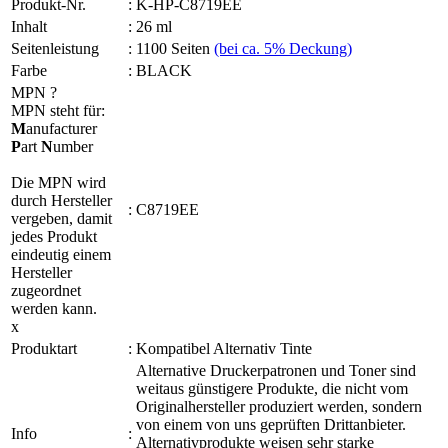
Produkt-Nr.
:
K-HP-C8719EE
Inhalt
:
26 ml
Seitenleistung
:
1100 Seiten
(bei ca. 5% Deckung)
Farbe
:
BLACK
MPN
?
MPN steht für:
M
anufacturer
P
art
N
umber
Die MPN wird
durch Hersteller
:
C8719EE
vergeben, damit
jedes Produkt
eindeutig einem
Hersteller
zugeordnet
werden kann.
x
Produktart
:
Kompatibel Alternativ Tinte
Alternative Druckerpatronen und Toner sind
weitaus günstigere Produkte, die nicht vom
Originalhersteller produziert werden, sondern
von einem von uns geprüften Drittanbieter.
Info
:
Alternativprodukte weisen sehr starke