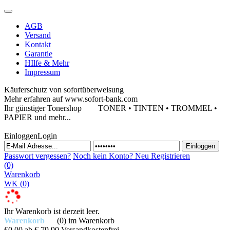
AGB
Versand
Kontakt
Garantie
HIlfe & Mehr
Impressum
Käuferschutz von sofortüberweisung
Mehr erfahren auf www.sofort-bank.com
Ihr günstiger Tonershop
TONER • TINTEN • TROMMEL •
PAPIER und mehr...
Einloggen
Login
Passwort vergessen?
Noch kein Konto?
Neu Registrieren
(0)
Warenkorb
WK
(0)
Ihr Warenkorb ist derzeit leer.
Warenkorb
(0)
im Warenkorb
€0,00
ab € 79,90 Versandkostenfrei