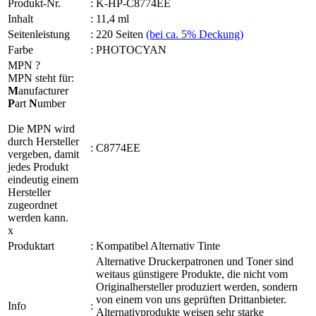
Produkt-Nr.
:
K-HP-C8774EE
Inhalt
:
11,4 ml
Seitenleistung
:
220 Seiten
(bei ca. 5% Deckung)
Farbe
:
PHOTOCYAN
MPN
?
MPN steht für:
M
anufacturer
P
art
N
umber
Die MPN wird
durch Hersteller
:
C8774EE
vergeben, damit
jedes Produkt
eindeutig einem
Hersteller
zugeordnet
werden kann.
x
Produktart
:
Kompatibel Alternativ Tinte
Alternative Druckerpatronen und Toner sind
weitaus günstigere Produkte, die nicht vom
Originalhersteller produziert werden, sondern
von einem von uns geprüften Drittanbieter.
Info
:
Alternativprodukte weisen sehr starke