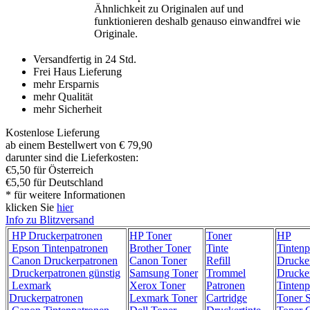
Ähnlichkeit zu Originalen auf und
funktionieren deshalb genauso einwandfrei wie
Originale.
Versandfertig in 24 Std.
Frei Haus Lieferung
mehr Ersparnis
mehr Qualität
mehr Sicherheit
Kostenlose Lieferung
ab einem Bestellwert von € 79,90
darunter sind die Lieferkosten:
€5,50 für Österreich
€5,50 für Deutschland
* für weitere Informationen
klicken Sie
hier
Info zu Blitzversand
HP Druckerpatronen
HP Toner
Toner
HP
Epson Tintenpatronen
Brother Toner
Tinte
Tintenp
Canon Druckerpatronen
Canon Toner
Refill
Drucke
Druckerpatronen günstig
Samsung Toner
Trommel
Drucke
Lexmark
Xerox Toner
Patronen
Tintenp
Druckerpatronen
Lexmark Toner
Cartridge
Toner 