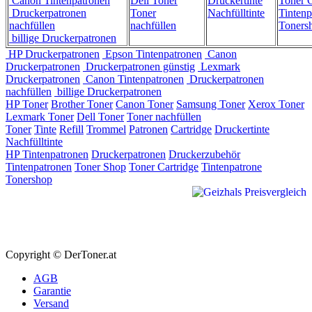
Canon Tintenpatronen
Dell Toner
Druckertinte
Toner C
Druckerpatronen
Toner
Nachfülltinte
Tintenp
nachfüllen
nachfüllen
Toners
billige Druckerpatronen
HP Druckerpatronen
Epson Tintenpatronen
Canon
Druckerpatronen
Druckerpatronen günstig
Lexmark
Druckerpatronen
Canon Tintenpatronen
Druckerpatronen
nachfüllen
billige Druckerpatronen
HP Toner
Brother Toner
Canon Toner
Samsung Toner
Xerox Toner
Lexmark Toner
Dell Toner
Toner nachfüllen
Toner
Tinte
Refill
Trommel
Patronen
Cartridge
Druckertinte
Nachfülltinte
HP Tintenpatronen
Druckerpatronen
Druckerzubehör
Tintenpatronen
Toner Shop
Toner Cartridge
Tintenpatrone
Tonershop
Copyright © DerToner.at
AGB
Garantie
Versand