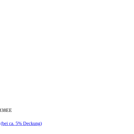
338EE
n
(bei ca. 5% Deckung)