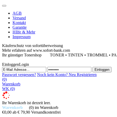
AGB
Versand
Kontakt
Garantie
HIlfe & Mehr
Impressum
Käuferschutz von sofortüberweisung
Mehr erfahren auf www.sofort-bank.com
Ihr günstiger Tonershop
TONER • TINTEN • TROMMEL • PAPIE
Einloggen
Login
Passwort vergessen?
Noch kein Konto?
Neu Registrieren
(0)
Warenkorb
WK
(0)
Ihr Warenkorb ist derzeit leer.
Warenkorb
(0)
im Warenkorb
€0,00
ab € 79,90 Versandkostenfrei