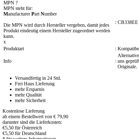
MPN
?
MPN steht für:
M
anufacturer
P
art
N
umber
:
CB338EE
Die MPN wird durch Hersteller vergeben, damit jedes
Produkt eindeutig einem Hersteller zugeordnet werden
kann.
x
Produktart
:
Kompatibel
Alternativ
Info
:
uns geprüf
Originale.
Versandfertig in 24 Std.
Frei Haus Lieferung
mehr Ersparnis
mehr Qualität
mehr Sicherheit
Kostenlose Lieferung
ab einem Bestellwert von € 79,90
darunter sind die Lieferkosten:
€5,50 für Österreich
€5,50 für Deutschland
* für weitere Informationen