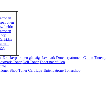
atronen
rpatronen
rzubehör
atronen
Shop
artridge
atrone
hop
n
Druckerpatronen günstig
Lexmark Druckerpatronen
Canon Tintenp
Lexmark Toner
Dell Toner
Toner nachfüllen
inte
Toner Shop
Toner Cartridge
Tintenpatrone
Tonershop