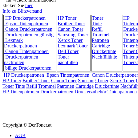
klicken Sie
hier
Info zu Blitzversand
HP Druckerpatronen
HP Toner
Toner
HP
Epson Tintenpatronen
Brother Toner
Tinte
Tintenp
Canon Druckerpatronen
Canon Toner
Refill
Drucke
Druckerpatronen günstig
Samsung Toner
Trommel
Drucke
Lexmark
Xerox Toner
Patronen
Tintenp
Druckerpatronen
Lexmark Toner
Cartridge
Toner 
Canon Tintenpatronen
Dell Toner
Druckertinte
Toner C
Druckerpatronen
Toner
Nachfülltinte
Tintenp
nachfüllen
nachfüllen
Toners
billige Druckerpatronen
HP Druckerpatronen
Epson Tintenpatronen
Canon Druckerpatrone
HP Toner
Brother Toner
Canon Toner
Samsung Toner
Xerox Toner
Toner
Tinte
Refill
Trommel
Patronen
Cartridge
Druckertinte
Nachfüllt
HP Tintenpatronen
Druckerpatronen
Druckerzubehör
Tintenpatronen
Copyright © DerToner.at
AGB