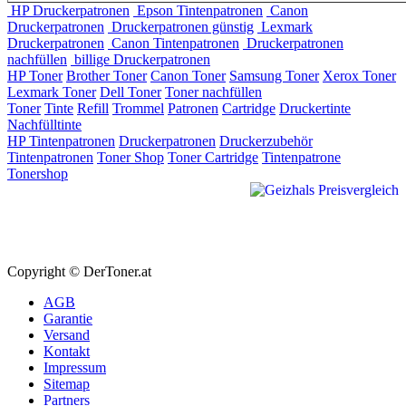
HP Druckerpatronen
Epson Tintenpatronen
Canon
Druckerpatronen
Druckerpatronen günstig
Lexmark
Druckerpatronen
Canon Tintenpatronen
Druckerpatronen
nachfüllen
billige Druckerpatronen
HP Toner
Brother Toner
Canon Toner
Samsung Toner
Xerox Toner
Lexmark Toner
Dell Toner
Toner nachfüllen
Toner
Tinte
Refill
Trommel
Patronen
Cartridge
Druckertinte
Nachfülltinte
HP Tintenpatronen
Druckerpatronen
Druckerzubehör
Tintenpatronen
Toner Shop
Toner Cartridge
Tintenpatrone
Tonershop
Copyright © DerToner.at
AGB
Garantie
Versand
Kontakt
Impressum
Sitemap
Partners