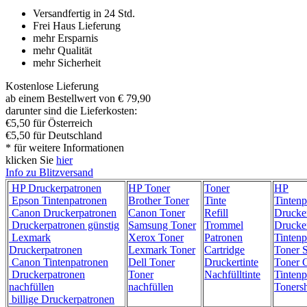
Versandfertig in 24 Std.
Frei Haus Lieferung
mehr Ersparnis
mehr Qualität
mehr Sicherheit
Kostenlose Lieferung
ab einem Bestellwert von € 79,90
darunter sind die Lieferkosten:
€5,50 für Österreich
€5,50 für Deutschland
* für weitere Informationen
klicken Sie
hier
Info zu Blitzversand
HP Druckerpatronen
HP Toner
Toner
HP
Epson Tintenpatronen
Brother Toner
Tinte
Tintenp
Canon Druckerpatronen
Canon Toner
Refill
Drucke
Druckerpatronen günstig
Samsung Toner
Trommel
Drucke
Lexmark
Xerox Toner
Patronen
Tintenp
Druckerpatronen
Lexmark Toner
Cartridge
Toner 
Canon Tintenpatronen
Dell Toner
Druckertinte
Toner C
Druckerpatronen
Toner
Nachfülltinte
Tintenp
nachfüllen
nachfüllen
Toners
billige Druckerpatronen