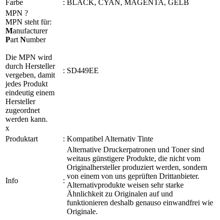
Farbe
:
BLACK, CYAN, MAGENTA, GELB
MPN
?
MPN steht für:
M
anufacturer
P
art
N
umber
Die MPN wird
durch Hersteller
:
SD449EE
vergeben, damit
jedes Produkt
eindeutig einem
Hersteller
zugeordnet
werden kann.
x
Produktart
:
Kompatibel Alternativ Tinte
Alternative Druckerpatronen und Toner sind
weitaus günstigere Produkte, die nicht vom
Originalhersteller produziert werden, sondern
von einem von uns geprüften Drittanbieter.
Info
:
Alternativprodukte weisen sehr starke
Ähnlichkeit zu Originalen auf und
funktionieren deshalb genauso einwandfrei wie
Originale.