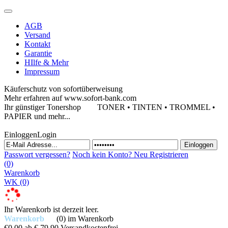
AGB
Versand
Kontakt
Garantie
HIlfe & Mehr
Impressum
Käuferschutz von sofortüberweisung
Mehr erfahren auf www.sofort-bank.com
Ihr günstiger Tonershop
TONER • TINTEN • TROMMEL •
PAPIER und mehr...
Einloggen
Login
Passwort vergessen?
Noch kein Konto?
Neu Registrieren
(0)
Warenkorb
WK
(0)
Ihr Warenkorb ist derzeit leer.
Warenkorb
(0)
im Warenkorb
€0,00
ab € 79,90 Versandkostenfrei