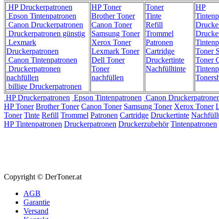
HP Druckerpatronen
HP Toner
Toner
HP
Epson Tintenpatronen
Brother Toner
Tinte
Tintenp
Canon Druckerpatronen
Canon Toner
Refill
Drucke
Druckerpatronen günstig
Samsung Toner
Trommel
Drucke
Lexmark
Xerox Toner
Patronen
Tintenp
Druckerpatronen
Lexmark Toner
Cartridge
Toner 
Canon Tintenpatronen
Dell Toner
Druckertinte
Toner C
Druckerpatronen
Toner
Nachfülltinte
Tintenp
nachfüllen
nachfüllen
Toners
billige Druckerpatronen
HP Druckerpatronen
Epson Tintenpatronen
Canon Druckerpatrone
HP Toner
Brother Toner
Canon Toner
Samsung Toner
Xerox Toner
Toner
Tinte
Refill
Trommel
Patronen
Cartridge
Druckertinte
Nachfüllt
HP Tintenpatronen
Druckerpatronen
Druckerzubehör
Tintenpatronen
Copyright © DerToner.at
AGB
Garantie
Versand