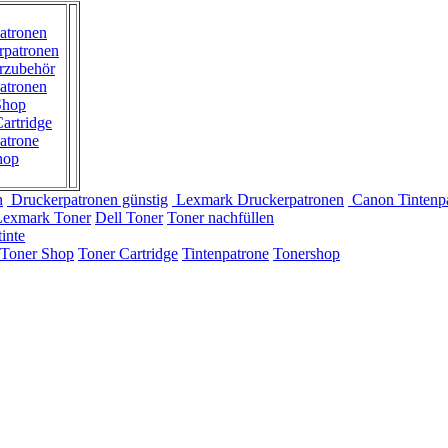
atronen
rpatronen
rzubehör
atronen
Shop
artridge
atrone
hop
n
Druckerpatronen günstig
Lexmark Druckerpatronen
Canon Tintenp
Lexmark Toner
Dell Toner
Toner nachfüllen
inte
Toner Shop
Toner Cartridge
Tintenpatrone
Tonershop