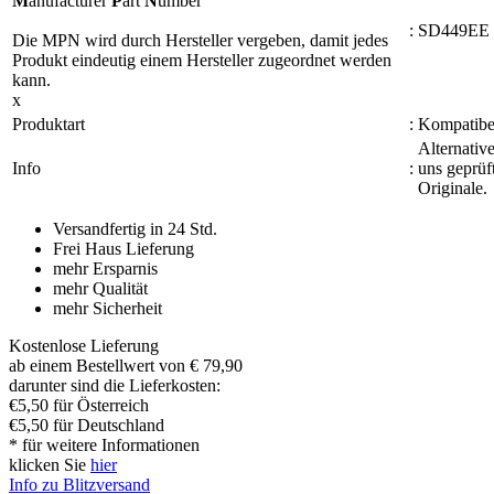
M
anufacturer
P
art
N
umber
:
SD449EE
Die MPN wird durch Hersteller vergeben, damit jedes
Produkt eindeutig einem Hersteller zugeordnet werden
kann.
x
Produktart
:
Kompatibel
Alternativ
Info
:
uns geprüf
Originale.
Versandfertig in 24 Std.
Frei Haus Lieferung
mehr Ersparnis
mehr Qualität
mehr Sicherheit
Kostenlose Lieferung
ab einem Bestellwert von € 79,90
darunter sind die Lieferkosten:
€5,50 für Österreich
€5,50 für Deutschland
* für weitere Informationen
klicken Sie
hier
Info zu Blitzversand