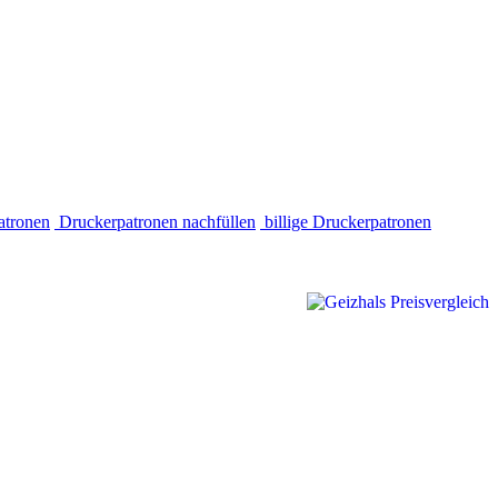
atronen
Druckerpatronen nachfüllen
billige Druckerpatronen