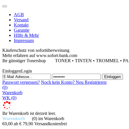
AGB
Versand
Kontakt
Garantie
HIlfe & Mehr
Impressum
Käuferschutz von sofortüberweisung
Mehr erfahren auf www.sofort-bank.com
Ihr günstiger Tonershop
TONER • TINTEN • TROMMEL • PAPIE
Einloggen
Login
Passwort vergessen?
Noch kein Konto?
Neu Registrieren
(0)
Warenkorb
WK
(0)
Ihr Warenkorb ist derzeit leer.
Warenkorb
(0)
im Warenkorb
€0,00
ab € 79,90 Versandkostenfrei