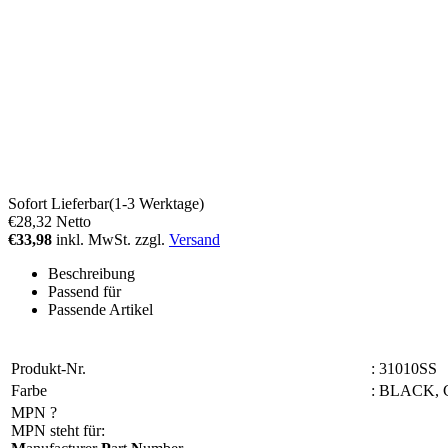
Sofort Lieferbar(1-3 Werktage)
€28,32
Netto
€33,98
inkl. MwSt. zzgl.
Versand
Beschreibung
Passend für
Passende Artikel
Produkt-Nr.
:
31010SS
Farbe
:
BLACK, 
MPN
?
MPN steht für: