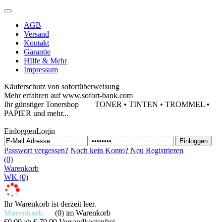
AGB
Versand
Kontakt
Garantie
HIlfe & Mehr
Impressum
Käuferschutz von sofortüberweisung
Mehr erfahren auf www.sofort-bank.com
Ihr günstiger Tonershop
TONER • TINTEN • TROMMEL •
PAPIER und mehr...
Einloggen
Login
Passwort vergessen?
Noch kein Konto?
Neu Registrieren
(0)
Warenkorb
WK
(0)
Ihr Warenkorb ist derzeit leer.
Warenkorb
(0)
im Warenkorb
€0,00
ab € 79,90 Versandkostenfrei