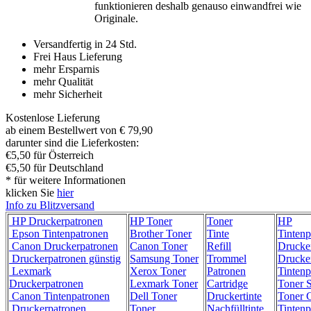
funktionieren deshalb genauso einwandfrei wie
Originale.
Versandfertig in 24 Std.
Frei Haus Lieferung
mehr Ersparnis
mehr Qualität
mehr Sicherheit
Kostenlose Lieferung
ab einem Bestellwert von € 79,90
darunter sind die Lieferkosten:
€5,50 für Österreich
€5,50 für Deutschland
* für weitere Informationen
klicken Sie
hier
Info zu Blitzversand
HP Druckerpatronen
HP Toner
Toner
HP
Epson Tintenpatronen
Brother Toner
Tinte
Tintenp
Canon Druckerpatronen
Canon Toner
Refill
Drucke
Druckerpatronen günstig
Samsung Toner
Trommel
Drucke
Lexmark
Xerox Toner
Patronen
Tintenp
Druckerpatronen
Lexmark Toner
Cartridge
Toner 
Canon Tintenpatronen
Dell Toner
Druckertinte
Toner C
Druckerpatronen
Toner
Nachfülltinte
Tintenp