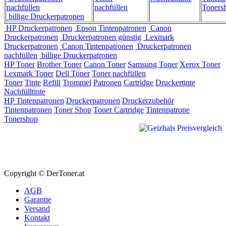
nachfüllen
nachfüllen
Toners
billige Druckerpatronen
HP Druckerpatronen
Epson Tintenpatronen
Canon
Druckerpatronen
Druckerpatronen günstig
Lexmark
Druckerpatronen
Canon Tintenpatronen
Druckerpatronen
nachfüllen
billige Druckerpatronen
HP Toner
Brother Toner
Canon Toner
Samsung Toner
Xerox Toner
Lexmark Toner
Dell Toner
Toner nachfüllen
Toner
Tinte
Refill
Trommel
Patronen
Cartridge
Druckertinte
Nachfülltinte
HP Tintenpatronen
Druckerpatronen
Druckerzubehör
Tintenpatronen
Toner Shop
Toner Cartridge
Tintenpatrone
Tonershop
Copyright © DerToner.at
AGB
Garantie
Versand
Kontakt