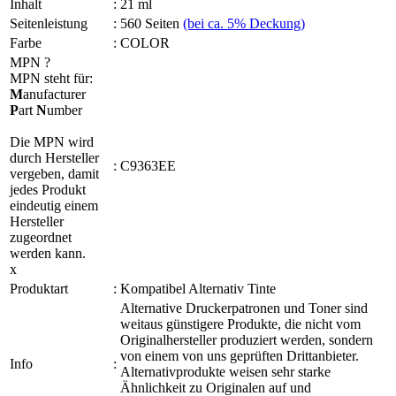
Inhalt
:
21 ml
Seitenleistung
:
560 Seiten
(bei ca. 5% Deckung)
Farbe
:
COLOR
MPN
?
MPN steht für:
M
anufacturer
P
art
N
umber
Die MPN wird
durch Hersteller
:
C9363EE
vergeben, damit
jedes Produkt
eindeutig einem
Hersteller
zugeordnet
werden kann.
x
Produktart
:
Kompatibel Alternativ Tinte
Alternative Druckerpatronen und Toner sind
weitaus günstigere Produkte, die nicht vom
Originalhersteller produziert werden, sondern
von einem von uns geprüften Drittanbieter.
Info
:
Alternativprodukte weisen sehr starke
Ähnlichkeit zu Originalen auf und