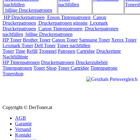
nachfüllen
nachfüllen
Toners
billige Druckerpatronen
HP Druckerpatronen
Epson Tintenpatronen
Canon
Druckerpatronen
Druckerpatronen günstig
Lexmark
Druckerpatronen
Canon Tintenpatronen
Druckerpatronen
nachfüllen
billige Druckerpatronen
HP Toner
Brother Toner
Canon Toner
Samsung Toner
Xerox Toner
Lexmark Toner
Dell Toner
Toner nachfüllen
Toner
Tinte
Refill
Trommel
Patronen
Cartridge
Druckertinte
Nachfülltinte
HP Tintenpatronen
Druckerpatronen
Druckerzubehör
Tintenpatronen
Toner Shop
Toner Cartridge
Tintenpatrone
Tonershop
Copyright © DerToner.at
AGB
Garantie
Versand
Kontakt