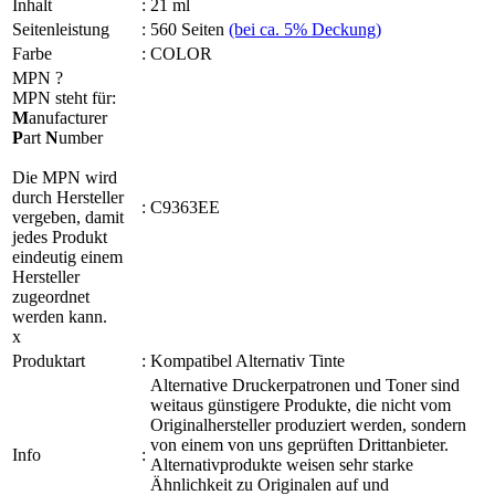
Inhalt
:
21 ml
Seitenleistung
:
560 Seiten
(bei ca. 5% Deckung)
Farbe
:
COLOR
MPN
?
MPN steht für:
M
anufacturer
P
art
N
umber
Die MPN wird
durch Hersteller
:
C9363EE
vergeben, damit
jedes Produkt
eindeutig einem
Hersteller
zugeordnet
werden kann.
x
Produktart
:
Kompatibel Alternativ Tinte
Alternative Druckerpatronen und Toner sind
weitaus günstigere Produkte, die nicht vom
Originalhersteller produziert werden, sondern
von einem von uns geprüften Drittanbieter.
Info
:
Alternativprodukte weisen sehr starke
Ähnlichkeit zu Originalen auf und