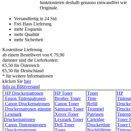
funktionieren deshalb genauso einwandfrei wie
Originale.
Versandfertig in 24 Std.
Frei Haus Lieferung
mehr Ersparnis
mehr Qualität
mehr Sicherheit
Kostenlose Lieferung
ab einem Bestellwert von € 79,90
darunter sind die Lieferkosten:
€5,50 für Österreich
€5,50 für Deutschland
* für weitere Informationen
klicken Sie
hier
Info zu Blitzversand
HP Druckerpatronen
HP Toner
Toner
HP
Epson Tintenpatronen
Brother Toner
Tinte
Tintenp
Canon Druckerpatronen
Canon Toner
Refill
Drucke
Druckerpatronen günstig
Samsung Toner
Trommel
Drucke
Lexmark
Xerox Toner
Patronen
Tintenp
Druckerpatronen
Lexmark Toner
Cartridge
Toner 
Canon Tintenpatronen
Dell Toner
Druckertinte
Toner C
Druckerpatronen
Toner
Nachfülltinte
Tintenp