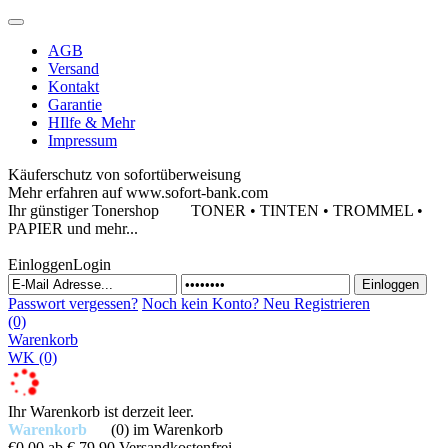
AGB
Versand
Kontakt
Garantie
HIlfe & Mehr
Impressum
Käuferschutz von sofortüberweisung
Mehr erfahren auf www.sofort-bank.com
Ihr günstiger Tonershop
TONER • TINTEN • TROMMEL •
PAPIER und mehr...
Einloggen
Login
Passwort vergessen?
Noch kein Konto?
Neu Registrieren
(0)
Warenkorb
WK
(0)
Ihr Warenkorb ist derzeit leer.
Warenkorb
(0)
im Warenkorb
€0,00
ab € 79,90 Versandkostenfrei