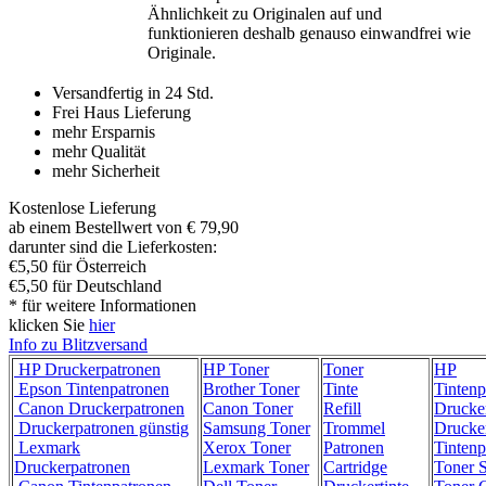
Ähnlichkeit zu Originalen auf und
funktionieren deshalb genauso einwandfrei wie
Originale.
Versandfertig in 24 Std.
Frei Haus Lieferung
mehr Ersparnis
mehr Qualität
mehr Sicherheit
Kostenlose Lieferung
ab einem Bestellwert von € 79,90
darunter sind die Lieferkosten:
€5,50 für Österreich
€5,50 für Deutschland
* für weitere Informationen
klicken Sie
hier
Info zu Blitzversand
HP Druckerpatronen
HP Toner
Toner
HP
Epson Tintenpatronen
Brother Toner
Tinte
Tintenp
Canon Druckerpatronen
Canon Toner
Refill
Drucke
Druckerpatronen günstig
Samsung Toner
Trommel
Drucke
Lexmark
Xerox Toner
Patronen
Tintenp
Druckerpatronen
Lexmark Toner
Cartridge
Toner 