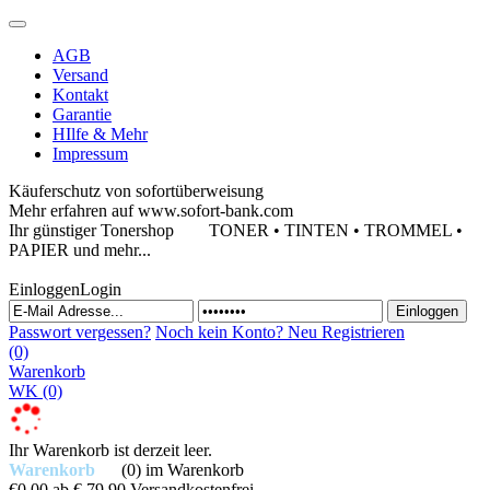
AGB
Versand
Kontakt
Garantie
HIlfe & Mehr
Impressum
Käuferschutz von sofortüberweisung
Mehr erfahren auf www.sofort-bank.com
Ihr günstiger Tonershop
TONER • TINTEN • TROMMEL •
PAPIER und mehr...
Einloggen
Login
Passwort vergessen?
Noch kein Konto?
Neu Registrieren
(0)
Warenkorb
WK
(0)
Ihr Warenkorb ist derzeit leer.
Warenkorb
(0)
im Warenkorb
€0,00
ab € 79,90 Versandkostenfrei