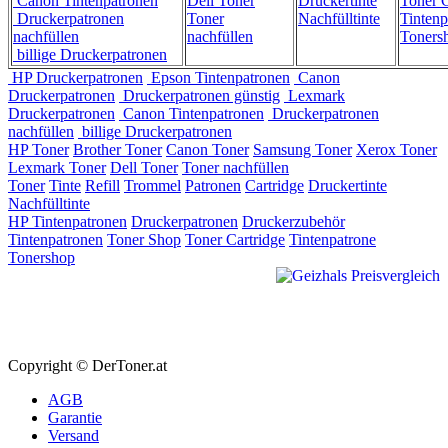
Canon Tintenpatronen
Dell Toner
Druckertinte
Toner C
Druckerpatronen
Toner
Nachfülltinte
Tintenp
nachfüllen
nachfüllen
Toners
billige Druckerpatronen
HP Druckerpatronen
Epson Tintenpatronen
Canon
Druckerpatronen
Druckerpatronen günstig
Lexmark
Druckerpatronen
Canon Tintenpatronen
Druckerpatronen
nachfüllen
billige Druckerpatronen
HP Toner
Brother Toner
Canon Toner
Samsung Toner
Xerox Toner
Lexmark Toner
Dell Toner
Toner nachfüllen
Toner
Tinte
Refill
Trommel
Patronen
Cartridge
Druckertinte
Nachfülltinte
HP Tintenpatronen
Druckerpatronen
Druckerzubehör
Tintenpatronen
Toner Shop
Toner Cartridge
Tintenpatrone
Tonershop
Copyright © DerToner.at
AGB
Garantie
Versand