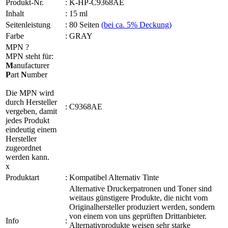
Produkt-Nr.
:
K-HP-C9368AE
Inhalt
:
15 ml
Seitenleistung
:
80 Seiten
(bei ca. 5% Deckung)
Farbe
:
GRAY
MPN
?
MPN steht für:
M
anufacturer
P
art
N
umber
Die MPN wird
durch Hersteller
:
C9368AE
vergeben, damit
jedes Produkt
eindeutig einem
Hersteller
zugeordnet
werden kann.
x
Produktart
:
Kompatibel Alternativ Tinte
Alternative Druckerpatronen und Toner sind
weitaus günstigere Produkte, die nicht vom
Originalhersteller produziert werden, sondern
von einem von uns geprüften Drittanbieter.
Info
:
Alternativprodukte weisen sehr starke