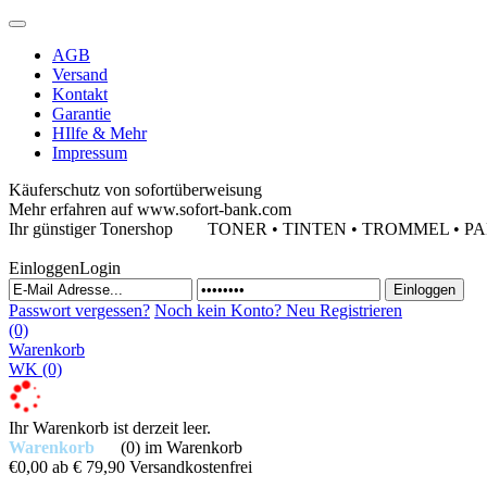
AGB
Versand
Kontakt
Garantie
HIlfe & Mehr
Impressum
Käuferschutz von sofortüberweisung
Mehr erfahren auf www.sofort-bank.com
Ihr günstiger Tonershop
TONER • TINTEN • TROMMEL • PAPIE
Einloggen
Login
Passwort vergessen?
Noch kein Konto?
Neu Registrieren
(0)
Warenkorb
WK
(0)
Ihr Warenkorb ist derzeit leer.
Warenkorb
(0)
im Warenkorb
€0,00
ab € 79,90 Versandkostenfrei