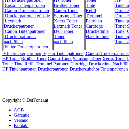
HP Druckerpatronen
HP Toner
Toner
HP
Epson Tintenpatronen
Brother Toner
Tinte
Tintenp
Canon Druckerpatronen
Canon Toner
Refill
Drucke
Druckerpatronen günstig
Samsung Toner
Trommel
Drucke
Lexmark
Xerox Toner
Patronen
Tintenp
Druckerpatronen
Lexmark Toner
Cartridge
Toner 
Canon Tintenpatronen
Dell Toner
Druckertinte
Toner C
Druckerpatronen
Toner
Nachfülltinte
Tintenp
nachfüllen
nachfüllen
Toners
billige Druckerpatronen
HP Druckerpatronen
Epson Tintenpatronen
Canon Druckerpatrone
HP Toner
Brother Toner
Canon Toner
Samsung Toner
Xerox Toner
Toner
Tinte
Refill
Trommel
Patronen
Cartridge
Druckertinte
Nachfüllt
HP Tintenpatronen
Druckerpatronen
Druckerzubehör
Tintenpatronen
Copyright © DerToner.at
AGB
Garantie
Versand
Kontakt