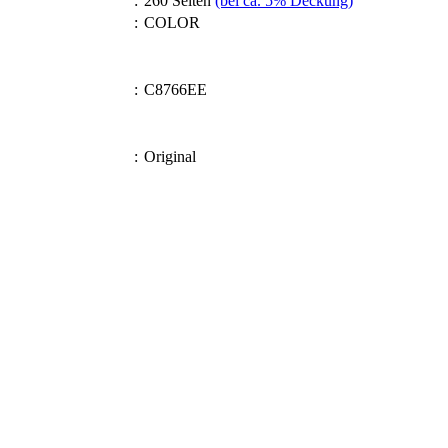
:
260 Seiten
(bei ca. 5% Deckung)
:
COLOR
:
C8766EE
:
Original