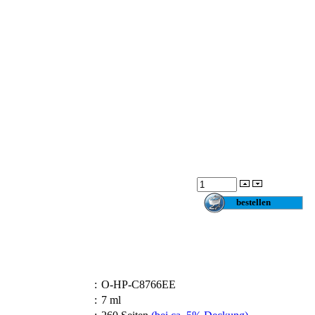
:
O-HP-C8766EE
:
7 ml