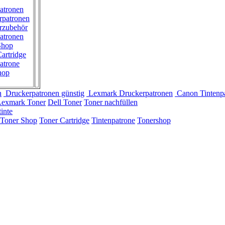
atronen
rpatronen
rzubehör
atronen
Shop
artridge
atrone
hop
n
Druckerpatronen günstig
Lexmark Druckerpatronen
Canon Tintenp
Lexmark Toner
Dell Toner
Toner nachfüllen
inte
Toner Shop
Toner Cartridge
Tintenpatrone
Tonershop