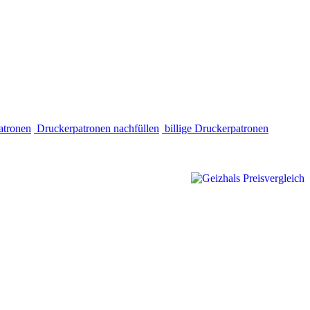
atronen
Druckerpatronen nachfüllen
billige Druckerpatronen