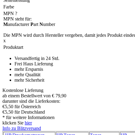
Seitenleistung
Farbe
MPN
?
MPN steht für:
M
anufacturer
P
art
N
umber
Die MPN wird durch Hersteller vergeben, damit jedes Produkt eindeu
x
Produktart
Versandfertig in 24 Std.
Frei Haus Lieferung
mehr Ersparnis
mehr Qualität
mehr Sicherheit
Kostenlose Lieferung
ab einem Bestellwert von € 79,90
darunter sind die Lieferkosten:
€5,50 für Österreich
€5,50 für Deutschland
* für weitere Informationen
klicken Sie
hier
Info zu Blitzversand