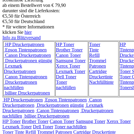
ab einem Bestellwert von € 79,90
darunter sind die Lieferkosten:
€5,50 für Österreich
€5,50 für Deutschland
* für weitere Informationen
klicken Sie
hier
Info zu Blitzversand
HP Druckerpatronen
HP Toner
Toner
HP
Epson Tintenpatronen
Brother Toner
Tinte
Tintenp
Canon Druckerpatronen
Canon Toner
Refill
Drucke
Druckerpatronen günstig
Samsung Toner
Trommel
Drucke
Lexmark
Xerox Toner
Patronen
Tintenp
Druckerpatronen
Lexmark Toner
Cartridge
Toner 
Canon Tintenpatronen
Dell Toner
Druckertinte
Toner C
Druckerpatronen
Toner
Nachfülltinte
Tintenp
nachfüllen
nachfüllen
Toners
billige Druckerpatronen
HP Druckerpatronen
Epson Tintenpatronen
Canon
Druckerpatronen
Druckerpatronen günstig
Lexmark
Druckerpatronen
Canon Tintenpatronen
Druckerpatronen
nachfüllen
billige Druckerpatronen
HP Toner
Brother Toner
Canon Toner
Samsung Toner
Xerox Toner
Lexmark Toner
Dell Toner
Toner nachfüllen
Toner
Tinte
Refill
Trommel
Patronen
Cartridge
Druckertinte