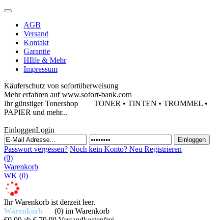
AGB
Versand
Kontakt
Garantie
HIlfe & Mehr
Impressum
Käuferschutz von sofortüberweisung
Mehr erfahren auf www.sofort-bank.com
Ihr günstiger Tonershop
TONER • TINTEN • TROMMEL •
PAPIER und mehr...
Einloggen
Login
Passwort vergessen?
Noch kein Konto?
Neu Registrieren
(0)
Warenkorb
WK
(0)
Ihr Warenkorb ist derzeit leer.
Warenkorb
(0)
im Warenkorb
€0,00
ab € 79,90 Versandkostenfrei