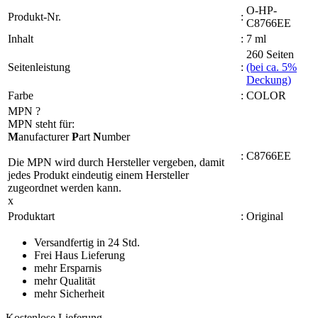
O-HP-
Produkt-Nr.
:
C8766EE
Inhalt
:
7 ml
260 Seiten
Seitenleistung
:
(bei ca. 5%
Deckung)
Farbe
:
COLOR
MPN
?
MPN steht für:
M
anufacturer
P
art
N
umber
:
C8766EE
Die MPN wird durch Hersteller vergeben, damit
jedes Produkt eindeutig einem Hersteller
zugeordnet werden kann.
x
Produktart
:
Original
Versandfertig in 24 Std.
Frei Haus Lieferung
mehr Ersparnis
mehr Qualität
mehr Sicherheit
Kostenlose Lieferung