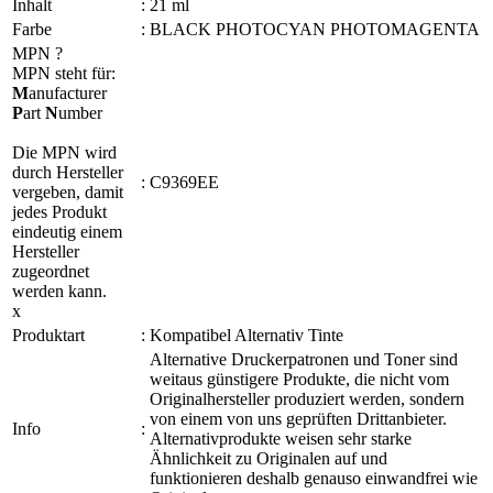
Inhalt
:
21 ml
Farbe
:
BLACK PHOTOCYAN PHOTOMAGENTA
MPN
?
MPN steht für:
M
anufacturer
P
art
N
umber
Die MPN wird
durch Hersteller
:
C9369EE
vergeben, damit
jedes Produkt
eindeutig einem
Hersteller
zugeordnet
werden kann.
x
Produktart
:
Kompatibel Alternativ Tinte
Alternative Druckerpatronen und Toner sind
weitaus günstigere Produkte, die nicht vom
Originalhersteller produziert werden, sondern
von einem von uns geprüften Drittanbieter.
Info
:
Alternativprodukte weisen sehr starke
Ähnlichkeit zu Originalen auf und
funktionieren deshalb genauso einwandfrei wie