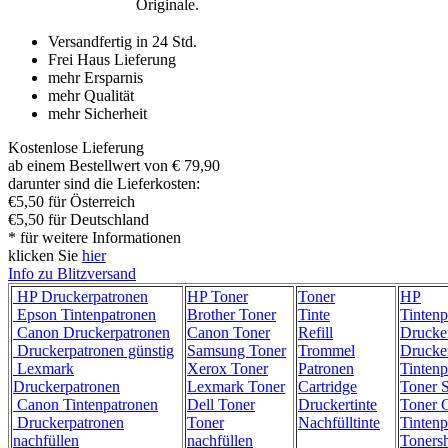
Originale.
Versandfertig in 24 Std.
Frei Haus Lieferung
mehr Ersparnis
mehr Qualität
mehr Sicherheit
Kostenlose Lieferung
ab einem Bestellwert von € 79,90
darunter sind die Lieferkosten:
€5,50 für Österreich
€5,50 für Deutschland
* für weitere Informationen
klicken Sie
hier
Info zu Blitzversand
HP Druckerpatronen
HP Toner
Toner
HP
Epson Tintenpatronen
Brother Toner
Tinte
Tintenp
Canon Druckerpatronen
Canon Toner
Refill
Drucke
Druckerpatronen günstig
Samsung Toner
Trommel
Drucke
Lexmark
Xerox Toner
Patronen
Tintenp
Druckerpatronen
Lexmark Toner
Cartridge
Toner 
Canon Tintenpatronen
Dell Toner
Druckertinte
Toner C
Druckerpatronen
Toner
Nachfülltinte
Tintenp
nachfüllen
nachfüllen
Toners