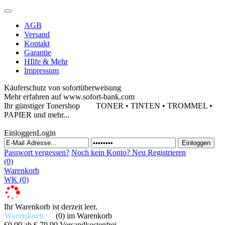
AGB
Versand
Kontakt
Garantie
HIlfe & Mehr
Impressum
Käuferschutz von sofortüberweisung
Mehr erfahren auf www.sofort-bank.com
Ihr günstiger Tonershop
TONER • TINTEN • TROMMEL •
PAPIER und mehr...
Einloggen
Login
Passwort vergessen?
Noch kein Konto?
Neu Registrieren
(0)
Warenkorb
WK
(0)
Ihr Warenkorb ist derzeit leer.
Warenkorb
(0)
im Warenkorb
€0,00
ab € 79,90 Versandkostenfrei