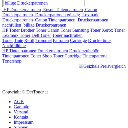
billige Druckerpatronen
HP Druckerpatronen
Epson Tintenpatronen
Canon
Druckerpatronen
Druckerpatronen günstig
Lexmark
Druckerpatronen
Canon Tintenpatronen
Druckerpatronen
nachfüllen
billige Druckerpatronen
HP Toner
Brother Toner
Canon Toner
Samsung Toner
Xerox Toner
Lexmark Toner
Dell Toner
Toner nachfüllen
Toner
Tinte
Refill
Trommel
Patronen
Cartridge
Druckertinte
Nachfülltinte
HP Tintenpatronen
Druckerpatronen
Druckerzubehör
Tintenpatronen
Toner Shop
Toner Cartridge
Tintenpatrone
Tonershop
Copyright © DerToner.at
AGB
Garantie
Versand
Kontakt
Impressum
Sitemap